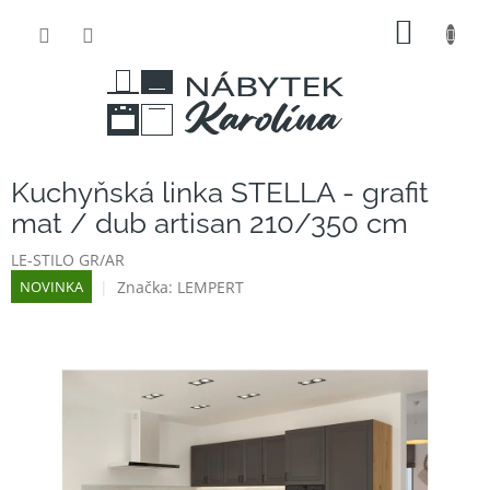
Přejít
NÁKUP
na
obsah
KOŠÍK
Kuchyňská linka STELLA - grafit
mat / dub artisan 210/350 cm
LE-STILO GR/AR
Značka:
LEMPERT
NOVINKA