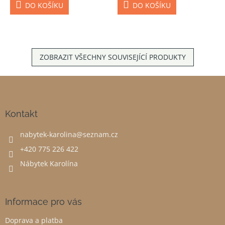
DO KOŠÍKU
DO KOŠÍKU
ZOBRAZIT VŠECHNY SOUVISEJÍCÍ PRODUKTY
Z
á
p
a
Kontakt
t
nabytek-karolina
@
seznam.cz
í
+420 775 226 422
Nábytek Karolína
Informace pro vás
Doprava a platba