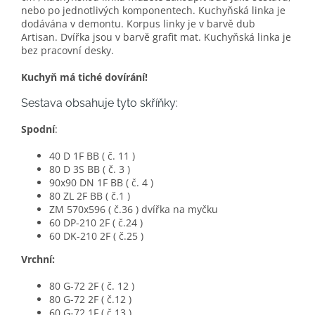
nebo po jednotlivých komponentech. Kuchyňská linka je
dodávána v demontu. Korpus linky je v barvě dub
Artisan. Dvířka jsou v barvě grafit mat. Kuchyňská linka je
bez pracovní desky.
Kuchyň má tiché dovírání!
Sestava obsahuje tyto skříňky:
Spodní
:
40 D 1F BB ( č. 11 )
80 D 3S BB ( č. 3 )
90x90 DN 1F BB ( č. 4 )
80 ZL 2F BB ( č.1 )
ZM 570x596 ( č.36 ) dvířka na myčku
60 DP-210 2F ( č.24 )
60 DK-210 2F ( č.25 )
Vrchní:
80 G-72 2F ( č. 12 )
80 G-72 2F ( č.12 )
60 G-72 1F ( č.13 )