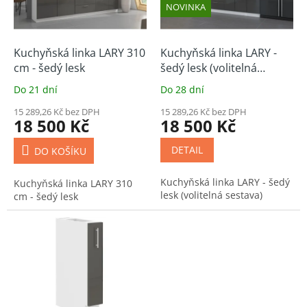
p
NOVINKA
r
o
d
Kuchyňská linka LARY 310
Kuchyňská linka LARY -
u
cm - šedý lesk
šedý lesk (volitelná
k
sestava)
Do 21 dní
Do 28 dní
t
ů
15 289,26 Kč bez DPH
15 289,26 Kč bez DPH
18 500 Kč
18 500 Kč
DETAIL
DO KOŠÍKU
Kuchyňská linka LARY - šedý
Kuchyňská linka LARY 310
lesk (volitelná sestava)
cm - šedý lesk