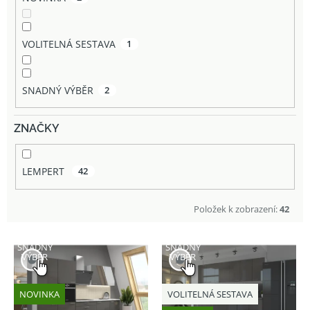
VOLITELNÁ SESTAVA
1
SNADNÝ VÝBĚR
2
ZNAČKY
LEMPERT
42
Položek k zobrazení:
42
V
SNADNÝ
SNADNÝ
ý
VÝBĚR
VÝBĚR
p
i
NOVINKA
VOLITELNÁ SESTAVA
s