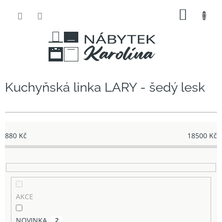
Přejít
NÁKUP
na
obsah
KOŠÍK
Kuchyňská linka LARY - šedý lesk
880
Kč
18500
Kč
AKCE
NOVINKA
2