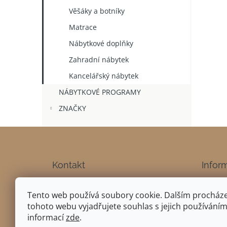
Věšáky a botníky
Matrace
Nábytkové doplňky
Zahradní nábytek
Kancelářský nábytek
NÁBYTKOVÉ PROGRAMY
ZNAČKY
Z
á
p
a
Kontakt
Infor
t
Doprava
nabytek-karolina
@
seznam.cz
í
Tento web používá soubory cookie. Dalším procház
Obchod
+420 775 226 422
tohoto webu vyjadřujete souhlas s jejich používáním.
Podmín
Nábytek Karolína
informací
zde
.
Odstou