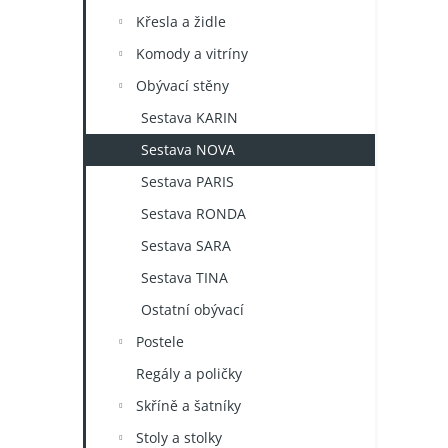
n
Křesla a židle
e
l
Komody a vitríny
Obývací stěny
Sestava KARIN
Sestava NOVA
Sestava PARIS
Sestava RONDA
Sestava SARA
Sestava TINA
Ostatní obývací
Postele
Regály a poličky
Skříně a šatníky
Stoly a stolky