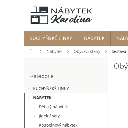
Přejít
na
obsah
KUCHYŇSKÉ LINKY
NÁBYTEK
NÁB
Domů
Nábytek
Obývací stěny
Sestava
P
Obý
o
Přeskočit
s
Kategorie
kategorie
t
r
KUCHYŇSKÉ LINKY
a
n
NÁBYTEK
n
Dětský nábytek
í
p
Jídelní sety
a
Koupelnový nábytek