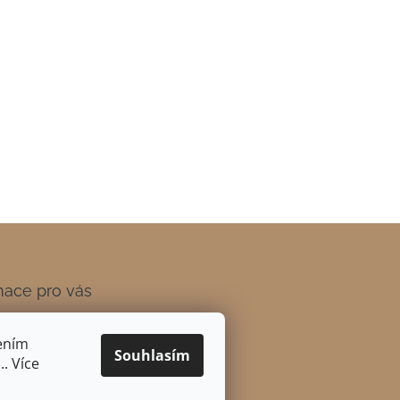
mace pro vás
 a platba
ením
ní podmínky
Souhlasím
. Více
ky ochrany osobních údajů
pení od smlouvy