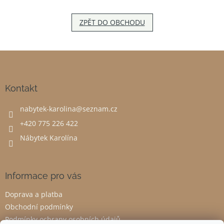
ZPĚT DO OBCHODU
Z
á
p
a
Kontakt
t
nabytek-karolina
@
seznam.cz
í
+420 775 226 422
Nábytek Karolína
Informace pro vás
Doprava a platba
Obchodní podmínky
Podmínky ochrany osobních údajů