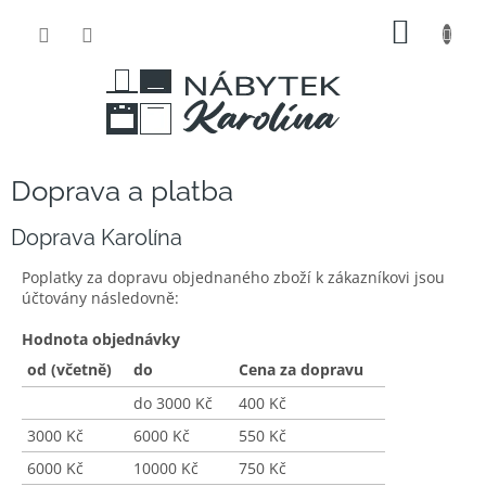
Přejít
NÁKUP
na
obsah
KOŠÍK
Doprava a platba
Doprava Karolína
Poplatky za dopravu objednaného zboží k zákazníkovi jsou
účtovány následovně:
Hodnota objednávky
od (včetně)
do
Cena za dopravu
do 3000 Kč
400 Kč
3000 Kč
6000 Kč
550 Kč
6000 Kč
10000 Kč
750 Kč