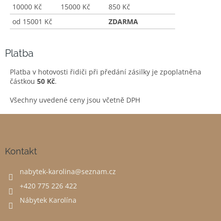
10000 Kč
15000 Kč
850 Kč
od 15001 Kč
ZDARMA
Platba
Platba v hotovosti řidiči při předání zásilky je zpoplatněna
částkou
50 Kč
.
Všechny uvedené ceny jsou včetně DPH
Z
á
p
a
Kontakt
t
nabytek-karolina
@
seznam.cz
í
+420 775 226 422
Nábytek Karolína