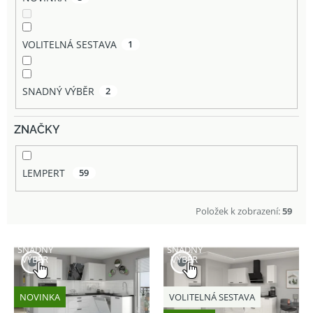
VOLITELNÁ SESTAVA
1
SNADNÝ VÝBĚR
2
ZNAČKY
LEMPERT
59
Položek k zobrazení:
59
V
SNADNÝ
SNADNÝ
ý
VÝBĚR
VÝBĚR
p
i
NOVINKA
VOLITELNÁ SESTAVA
s