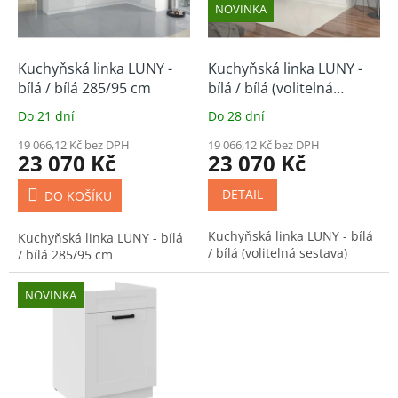
p
NOVINKA
r
o
d
Kuchyňská linka LUNY -
Kuchyňská linka LUNY -
u
bílá / bílá 285/95 cm
bílá / bílá (volitelná
k
sestava)
Do 21 dní
Do 28 dní
t
ů
19 066,12 Kč bez DPH
19 066,12 Kč bez DPH
23 070 Kč
23 070 Kč
DETAIL
DO KOŠÍKU
Kuchyňská linka LUNY - bílá
Kuchyňská linka LUNY - bílá
/ bílá (volitelná sestava)
/ bílá 285/95 cm
NOVINKA