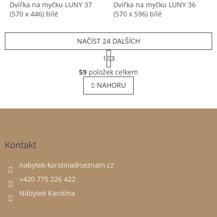
Dvířka na myčku LUNY 37
Dvířka na myčku LUNY 36
(570 x 446) bílé
(570 x 596) bílé
NAČÍST 24 DALŠÍCH
S
1
3
t
O
r
59
položek celkem
v
á
NAHORU
l
n
á
k
o
d
v
Z
a
á
c
á
n
í
p
í
p
a
Kontakt
r
t
v
nabytek-karolina
@
seznam.cz
í
k
y
+420 775 226 422
v
Nábytek Karolína
ý
p
i