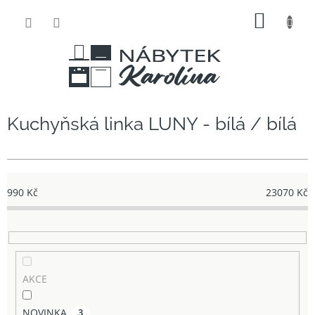
Přejít
NÁKUP
na
obsah
KOŠÍK
Kuchyňská linka LUNY - bílá / bílá
990
Kč
23070
Kč
AKCE
NOVINKA
3