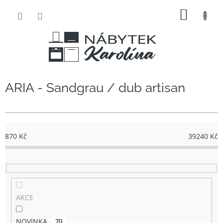
Přejít
NÁKUP
na
obsah
KOŠÍK
ARIA - Sandgrau / dub artisan
870
Kč
39240
Kč
AKCE
NOVINKA
70