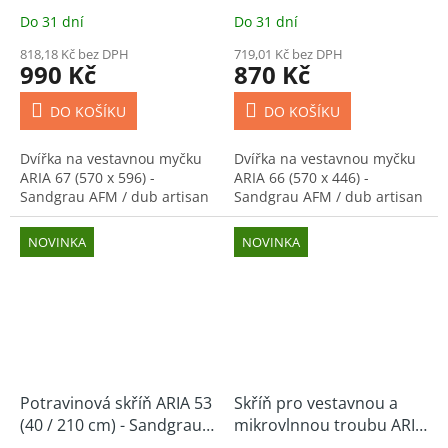
- Sandgrau AFM / dub
- Sandgrau AFM / dub
Do 31 dní
Do 31 dní
artisan
artisan
818,18 Kč bez DPH
719,01 Kč bez DPH
990 Kč
870 Kč
DO KOŠÍKU
DO KOŠÍKU
Dvířka na vestavnou myčku
Dvířka na vestavnou myčku
ARIA 67 (570 x 596) -
ARIA 66 (570 x 446) -
Sandgrau AFM / dub artisan
Sandgrau AFM / dub artisan
NOVINKA
NOVINKA
Potravinová skříň ARIA 53
Skříň pro vestavnou a
(40 / 210 cm) - Sandgrau
mikrovlnnou troubu ARIA
AFM / dub artisan
52 (60 / 210 cm) -