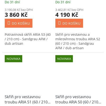
Do 31 dní
Do 31 dní
Sandgrau AFM / dub
3 190,08 Kč bez DPH
artisan
3 462,81 Kč bez DPH
3 860 Kč
4 190 Kč
DO KOŠÍKU
DO KOŠÍKU
Potravinová skříň ARIA 53 (40
Skříň pro vestavnou a
/ 210 cm) - Sandgrau AFM /
mikrovlnnou troubu ARIA 52
dub artisan
(60 / 210 cm) - Sandgrau
AFM / dub artisan
NOVINKA
NOVINKA
Skříň pro vestavnou
Skříň pro vestavnou
troubu ARIA 51 (60 / 210
troubu ARIA 50 (60 / 210