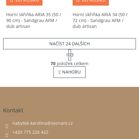
Horní skříňka ARIA 35 (50 /
Horní skříňka ARIA 34 (50 /
90 cm) - Sandgrau AFM /
72 cm) - Sandgrau AFM /
dub artisan
dub artisan
NAČÍST 24 DALŠÍCH
S
1
3
t
O
r
70
položek celkem
v
á
NAHORU
l
n
á
k
o
d
v
Z
a
á
c
á
n
í
p
í
p
a
Kontakt
r
t
v
nabytek-karolina
@
seznam.cz
í
k
y
+420 775 226 422
v