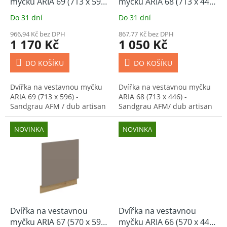
u
myčku ARIA 69 (713 x 596)
myčku ARIA 68 (713 x 446)
k
- Sandgrau AFM / dub
- Sandgrau AFM/ dub
Do 31 dní
Do 31 dní
t
artisan
artisan
ů
966,94 Kč bez DPH
867,77 Kč bez DPH
1 170 Kč
1 050 Kč
DO KOŠÍKU
DO KOŠÍKU
Dvířka na vestavnou myčku
Dvířka na vestavnou myčku
ARIA 69 (713 x 596) -
ARIA 68 (713 x 446) -
Sandgrau AFM / dub artisan
Sandgrau AFM/ dub artisan
NOVINKA
NOVINKA
Dvířka na vestavnou
Dvířka na vestavnou
myčku ARIA 67 (570 x 596)
myčku ARIA 66 (570 x 446)