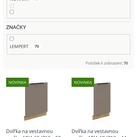
ZNAČKY
LEMPERT
70
Položek k zobrazení:
70
V
NOVINKA
NOVINKA
ý
p
i
s
p
r
o
d
Dvířka na vestavnou
Dvířka na vestavnou