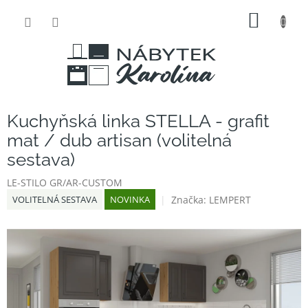
Přejít
NÁKUP
na
obsah
KOŠÍK
Kuchyňská linka STELLA - grafit
mat / dub artisan (volitelná
sestava)
LE-STILO GR/AR-CUSTOM
Značka:
LEMPERT
VOLITELNÁ SESTAVA
NOVINKA