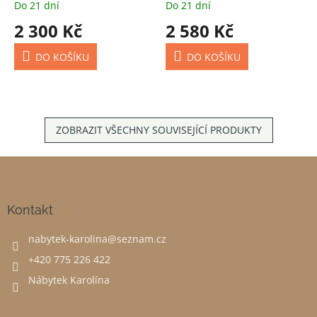
Do 21 dní
Do 21 dní
2 300 Kč
2 580 Kč
DO KOŠÍKU
DO KOŠÍKU
ZOBRAZIT VŠECHNY SOUVISEJÍCÍ PRODUKTY
Z
á
p
a
Kontakt
t
nabytek-karolina
@
seznam.cz
í
+420 775 226 422
Nábytek Karolína