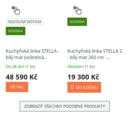
SNADNÝ
SNADNÝ
VÝBĚR
VÝBĚR
VOLITELNÁ SESTAVA
NOVINKA
NOVINKA
Kuchyňská linka STELLA -
Kuchyňská linka STELLA 2
bílý mat (volitelná
- bílý mat 260 cm -
sestava) - skladem
skladem
Do 28 dní
(1 ks)
Skladem
(1 ks)
48 590 Kč
19 300 Kč
DETAIL
DO KOŠÍKU
ZOBRAZIT VŠECHNY PODOBNÉ PRODUKTY