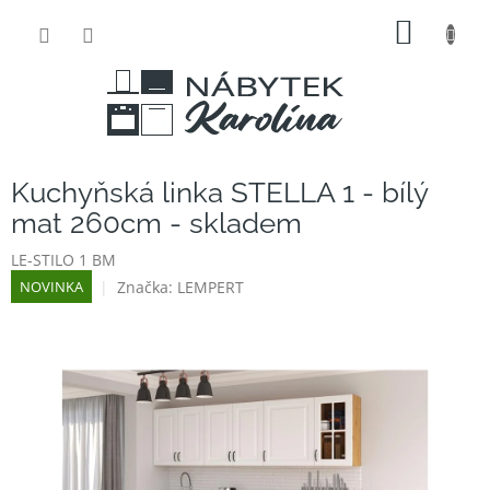
Přejít
NÁKUP
na
obsah
KOŠÍK
Kuchyňská linka STELLA 1 - bílý
mat 260cm - skladem
LE-STILO 1 BM
Značka:
LEMPERT
NOVINKA