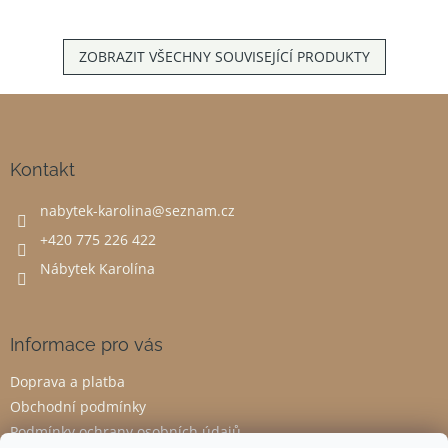
ZOBRAZIT VŠECHNY SOUVISEJÍCÍ PRODUKTY
Z
á
p
a
Kontakt
t
nabytek-karolina
@
seznam.cz
í
+420 775 226 422
Nábytek Karolína
Informace pro vás
Doprava a platba
Obchodní podmínky
Podmínky ochrany osobních údajů