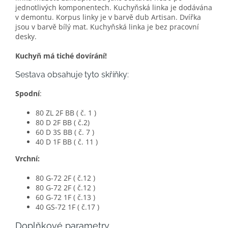
jednotlivých komponentech. Kuchyňská linka je dodávána
v demontu. Korpus linky je v barvě dub Artisan. Dvířka
jsou v barvě bílý mat. Kuchyňská linka je bez pracovní
desky.
Kuchyň má tiché dovírání!
Sestava obsahuje tyto skříňky:
Spodní
:
80 ZL 2F BB ( č. 1 )
80 D 2F BB ( č.2)
60 D 3S BB ( č. 7 )
40 D 1F BB ( č. 11 )
Vrchní:
80 G-72 2F ( č.12 )
80 G-72 2F ( č.12 )
60 G-72 1F ( č.13 )
40 GS-72 1F ( č.17 )
Doplňkové parametry