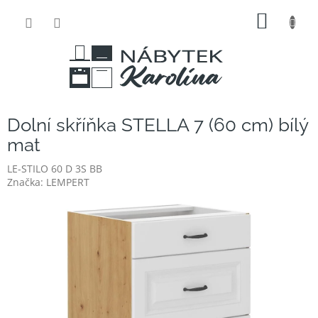
Přejít
NÁKUP
na
obsah
KOŠÍK
Dolní skříňka STELLA 7 (60 cm) bílý
mat
LE-STILO 60 D 3S BB
Značka:
LEMPERT