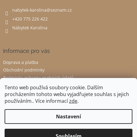
t
nabytek-karolina
@
seznam.cz
í
+420 775 226 422
Nábytek Karolína
Informace pro vás
Doprava a platba
Obchodní podmínky
Podmínky ochrany osobních údajů
Odstoupení od smlouvy
Tento web používá soubory cookie. Dalším
procházením tohoto webu vyjadřujete souhlas s jejich
používáním.. Více informací
zde
.
Vytvořil Shoptet
Nastavení
Copyright 2026
Nábytek Karolína
. Všechna práva vyhrazena.
Souhlasím
Upravit nastavení cookies