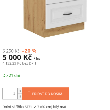
–20 %
6 250 Kč
5 000 Kč
/ ks
4 132,23 Kč bez DPH
Měrná
cena:
Do 21 dní
PŘIDAT DO KOŠÍKU
Dolní skříňka STELLA 7 (60 cm) bílý mat