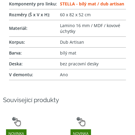
Komponenty pro linku
:
STELLA - bílý mat / dub artisan
Rozměry (Š x V x H)
:
60 x 82 x 52 cm
Lamino 16 mm / MDF / kovové
Materiál
:
úchytky
Korpus
:
Dub Artisan
Barva
:
bílý mat
Deska
:
bez pracovní desky
V demontu
:
Ano
Související produkty
SNADNÝ
SNADNÝ
VÝBĚR
VÝBĚR
NOVINKA
NOVINKA