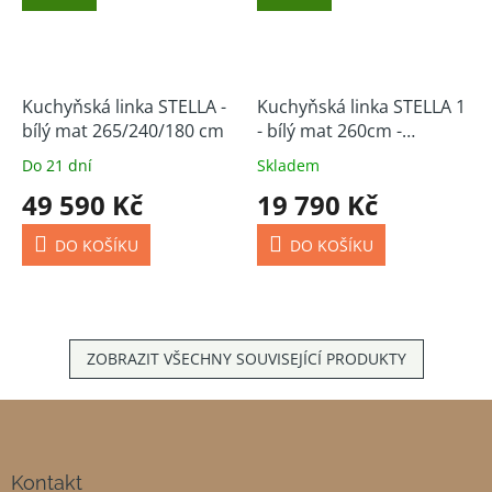
Kuchyňská linka STELLA -
Kuchyňská linka STELLA 1
bílý mat 265/240/180 cm
- bílý mat 260cm -
skladem
Do 21 dní
Skladem
49 590 Kč
19 790 Kč
DO KOŠÍKU
DO KOŠÍKU
ZOBRAZIT VŠECHNY SOUVISEJÍCÍ PRODUKTY
Z
á
p
a
Kontakt