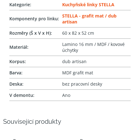
Kategorie
:
Kuchyňské linky STELLA
STELLA - grafit mat / dub
Komponenty pro linku
:
artisan
Rozměry (Š x V x H)
:
60 x 82 x 52 cm
Lamino 16 mm / MDF / kovové
Materiál
:
úchytky
Korpus
:
dub artisan
Barva
:
MDF grafit mat
Deska
:
bez pracovní desky
V demontu
:
Ano
Související produkty
SNADNÝ
SNADNÝ
VÝBĚR
VÝBĚR