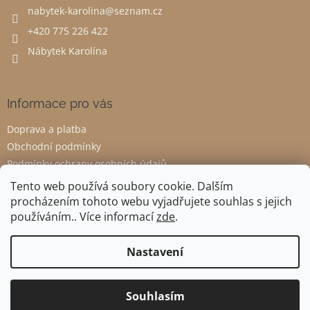
nabytek-karolina
@
seznam.cz
í
+420 775 226 422
Nábytek Karolína
Informace pro vás
Doprava a platba
Obchodní podmínky
Podmínky ochrany osobních údajů
Odstoupení od smlouvy
Tento web používá soubory cookie. Dalším
procházením tohoto webu vyjadřujete souhlas s jejich
používáním.. Více informací
zde
.
Vytvořil Shoptet
Nastavení
Copyright 2026
Nábytek Karolína
. Všechna práva vyhrazena.
Souhlasím
Upravit nastavení cookies