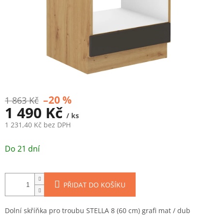
–20 %
1 863 Kč
1 490 Kč
/ ks
1 231,40 Kč bez DPH
Měrná
cena:
Do 21 dní
PŘIDAT DO KOŠÍKU
Dolní skříňka pro troubu STELLA 8 (60 cm) grafi mat / dub