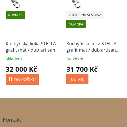
NOVINKA
VOLITELNÁ SESTAVA
NOVINKA
Kuchyňská linka STELLA -
Kuchyňská linka STELLA -
grafit mat / dub artisan
grafit mat / dub artisan
210/350 cm
(volitelná sestava)
Skladem
Do 28 dní
32 000 Kč
31 700 Kč
DETAIL
DO KOŠÍKU
Z
á
p
a
Kontakt
t