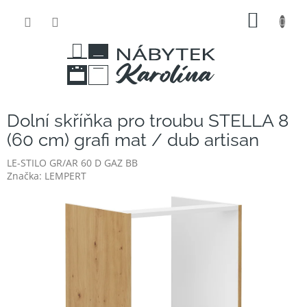
Přejít
NÁKUP
na
obsah
KOŠÍK
Dolní skříňka pro troubu STELLA 8
(60 cm) grafi mat / dub artisan
LE-STILO GR/AR 60 D GAZ BB
Značka:
LEMPERT