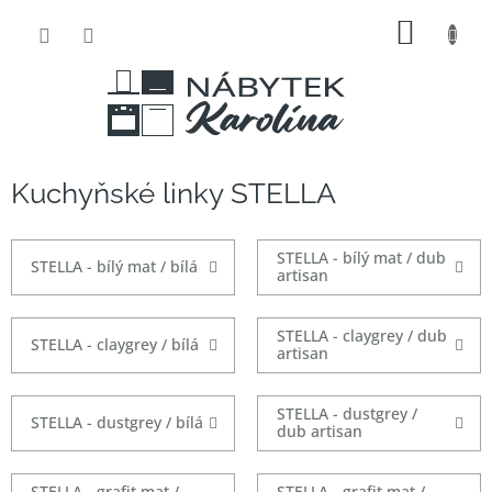
Přejít
NÁKUP
na
obsah
KOŠÍK
Kuchyňské linky STELLA
STELLA - bílý mat / dub
STELLA - bílý mat / bílá
artisan
STELLA - claygrey / dub
STELLA - claygrey / bílá
artisan
STELLA - dustgrey /
STELLA - dustgrey / bílá
dub artisan
STELLA - grafit mat /
STELLA - grafit mat /