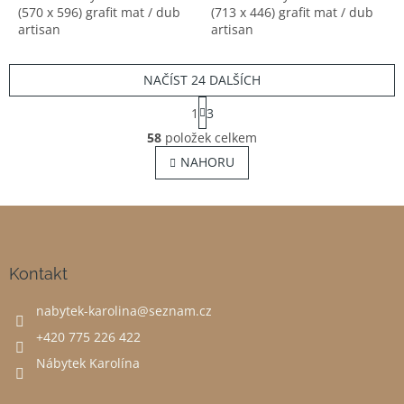
(570 x 596) grafit mat / dub
(713 x 446) grafit mat / dub
artisan
artisan
NAČÍST 24 DALŠÍCH
S
1
3
t
O
r
58
položek celkem
v
á
NAHORU
l
n
á
k
o
d
v
Z
a
á
c
á
n
í
p
í
p
a
Kontakt
r
t
v
nabytek-karolina
@
seznam.cz
í
k
y
+420 775 226 422
v
Nábytek Karolína
ý
p
i