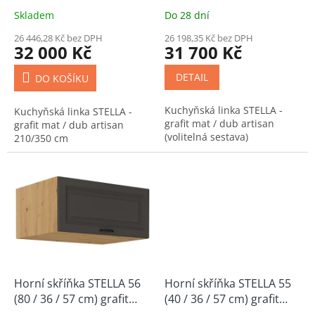
k
210/350 cm
(volitelná sestava)
Skladem
Do 28 dní
t
ů
26 446,28 Kč bez DPH
26 198,35 Kč bez DPH
32 000 Kč
31 700 Kč
DETAIL
DO KOŠÍKU
Kuchyňská linka STELLA -
Kuchyňská linka STELLA -
grafit mat / dub artisan
grafit mat / dub artisan
(volitelná sestava)
210/350 cm
Horní skříňka STELLA 56
Horní skříňka STELLA 55
(80 / 36 / 57 cm) grafit
(40 / 36 / 57 cm) grafit
mat / dub artisan
mat / dub artisan