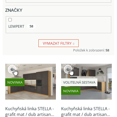
ZNAČKY
LEMPERT
58
VYMAZAT FILTRY
Položek k zobrazení:
58
V
SNADNÝ
SNADNÝ
ý
VÝBĚR
VÝBĚR
p
i
NOVINKA
VOLITELNÁ SESTAVA
s
p
NOVINKA
r
o
d
Kuchyňská linka STELLA -
Kuchyňská linka STELLA -
u
grafit mat / dub artisan
grafit mat / dub artisan