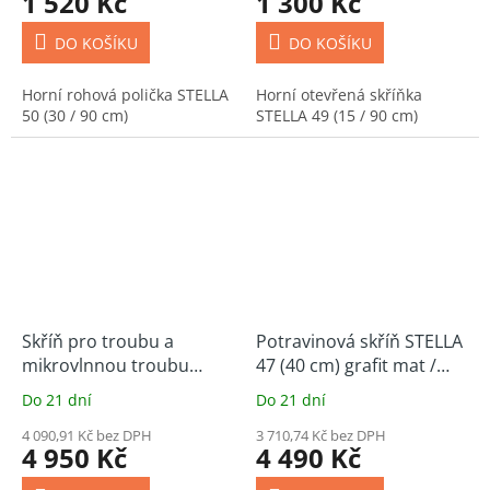
1 520 Kč
1 300 Kč
DO KOŠÍKU
DO KOŠÍKU
Horní rohová polička STELLA
Horní otevřená skříňka
50 (30 / 90 cm)
STELLA 49 (15 / 90 cm)
Skříň pro troubu a
Potravinová skříň STELLA
mikrovlnnou troubu
47 (40 cm) grafit mat /
STELLA 48 (60 cm) grafit
dub artisan
Do 21 dní
Do 21 dní
mat / dub artisan
4 090,91 Kč bez DPH
3 710,74 Kč bez DPH
4 950 Kč
4 490 Kč