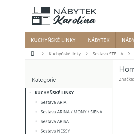
Přejít
na
obsah
KUCHYŇSKÉ LINKY
NÁBYTEK
NÁB
Domů
Kuchyňské linky
Sestava STELLA
P
Hor
o
Přeskočit
s
Značka
Kategorie
kategorie
t
r
KUCHYŇSKÉ LINKY
a
n
Sestava ARIA
n
Sestava ARINA / MONY / SIENA
í
p
Sestava ARISA
a
Sestava NESSY