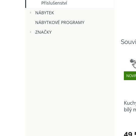
Příslušenství
NÁBYTEK
NÁBYTKOVÉ PROGRAMY
ZNAČKY
Souvi
SNAD
VÝB
NOVI
Kuchy
bílý 
49 