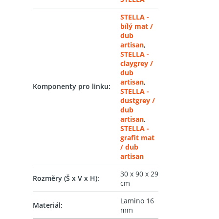
STELLA -
bílý mat /
dub
artisan
,
STELLA -
claygrey /
dub
artisan
,
Komponenty pro linku
:
STELLA -
dustgrey /
dub
artisan
,
STELLA -
grafit mat
/ dub
artisan
30 x 90 x 29
Rozměry (Š x V x H)
:
cm
Lamino 16
Materiál
:
mm