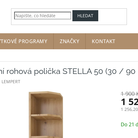
HLEDAT
YTKOVÉ PROGRAMY
ZNAČKY
KONTAKT
ní rohová polička STELLA 50 (30 / 90
:
LEMPERT
1 900 
1 5
1 256,2
Měrná
cena:
Do 21 d