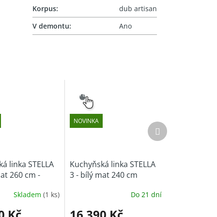
Korpus
:
dub artisan
V demontu
:
Ano
SNADNÝ
VÝBĚR
NOVINKA
Další
produkt
á linka STELLA
Kuchyňská linka STELLA
mat 260 cm -
3 - bílý mat 240 cm
Skladem
(1 ks)
Do 21 dní
0 Kč
16 390 Kč