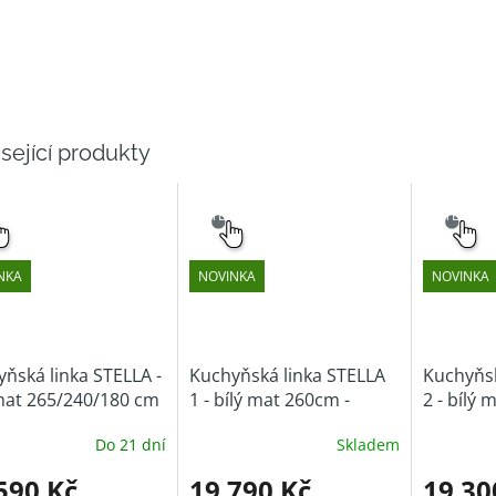
sející produkty
NÝ
SNADNÝ
SNADNÝ
ĚR
VÝBĚR
VÝBĚR
NKA
NOVINKA
NOVINKA
ňská linka STELLA -
Kuchyňská linka STELLA
Kuchyňsk
mat 265/240/180 cm
1 - bílý mat 260cm -
2 - bílý 
skladem
skladem
Do 21 dní
Skladem
590 Kč
19 790 Kč
19 30