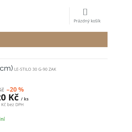
NÁKUPNÍ
KOŠÍK
Prázdný košík
 cm)
LE-STILO 30 G-90 ZAK
–20 %
Kč
20 Kč
/ ks
0 Kč bez DPH
ní