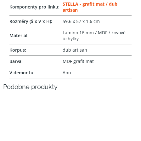
STELLA - grafit mat / dub
Komponenty pro linku
:
artisan
Rozměry (Š x V x H)
:
59,6 x 57 x 1,6 cm
Lamino 16 mm / MDF / kovové
Materiál
:
úchytky
Korpus
:
dub artisan
Barva
:
MDF grafit mat
V demontu
:
Ano