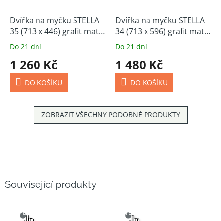
Dvířka na myčku STELLA
Dvířka na myčku STELLA
35 (713 x 446) grafit mat /
34 (713 x 596) grafit mat /
dub artisan
dub artisan
Do 21 dní
Do 21 dní
1 260 Kč
1 480 Kč
DO KOŠÍKU
DO KOŠÍKU
ZOBRAZIT VŠECHNY PODOBNÉ PRODUKTY
Související produkty
SNADNÝ
SNADNÝ
VÝBĚR
VÝBĚR