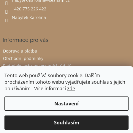
nabytek-karolina
@
seznam.cz
í
+420 775 226 422
Nábytek Karolína
Informace pro vás
Doprava a platba
Obchodní podmínky
Podmínky ochrany osobních údajů
Odstoupení od smlouvy
Tento web používá soubory cookie. Dalším
procházením tohoto webu vyjadřujete souhlas s jejich
používáním.. Více informací
zde
.
Vytvořil Shoptet
Nastavení
Copyright 2026
Nábytek Karolína
. Všechna práva vyhrazena.
Souhlasím
Upravit nastavení cookies