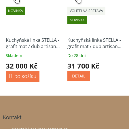
NOVINKA
VOLITELNÁ SESTAVA
NOVINKA
Kuchyňská linka STELLA -
Kuchyňská linka STELLA -
grafit mat / dub artisan
grafit mat / dub artisan
210/350 cm
(volitelná sestava)
Skladem
Do 28 dní
32 000 Kč
31 700 Kč
DETAIL
DO KOŠÍKU
Z
á
p
a
Kontakt
t