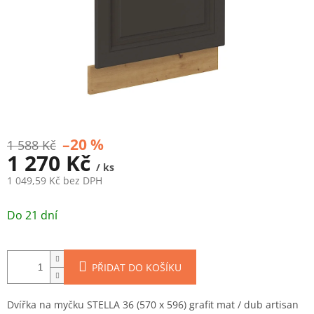
–20 %
1 588 Kč
1 270 Kč
/ ks
1 049,59 Kč bez DPH
Měrná
cena:
Do 21 dní
PŘIDAT DO KOŠÍKU
Dvířka na myčku STELLA 36 (570 x 596) grafit mat / dub artisan