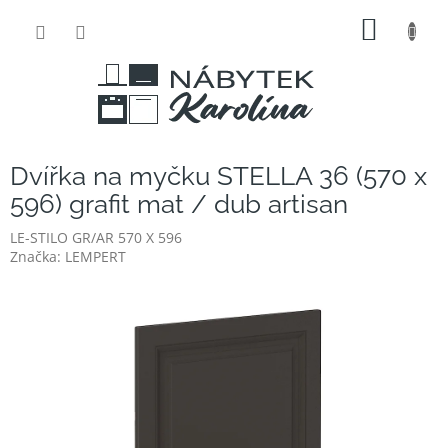
Přejít
NÁKUP
na
obsah
KOŠÍK
Dvířka na myčku STELLA 36 (570 x
596) grafit mat / dub artisan
LE-STILO GR/AR 570 X 596
Značka:
LEMPERT