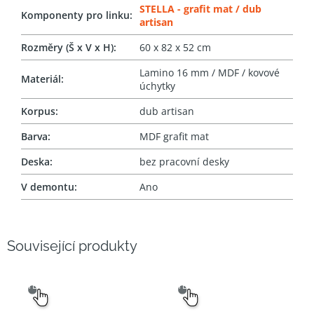
STELLA - grafit mat / dub
Komponenty pro linku
:
artisan
Rozměry (Š x V x H)
:
60 x 82 x 52 cm
Lamino 16 mm / MDF / kovové
Materiál
:
úchytky
Korpus
:
dub artisan
Barva
:
MDF grafit mat
Deska
:
bez pracovní desky
V demontu
:
Ano
Související produkty
SNADNÝ
SNADNÝ
VÝBĚR
VÝBĚR