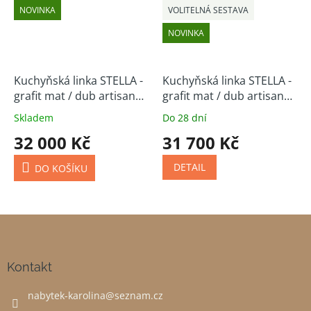
NOVINKA
VOLITELNÁ SESTAVA
NOVINKA
Kuchyňská linka STELLA -
Kuchyňská linka STELLA -
grafit mat / dub artisan
grafit mat / dub artisan
210/350 cm
(volitelná sestava)
Skladem
Do 28 dní
32 000 Kč
31 700 Kč
DETAIL
DO KOŠÍKU
Z
á
p
a
Kontakt
t
nabytek-karolina
@
seznam.cz
í