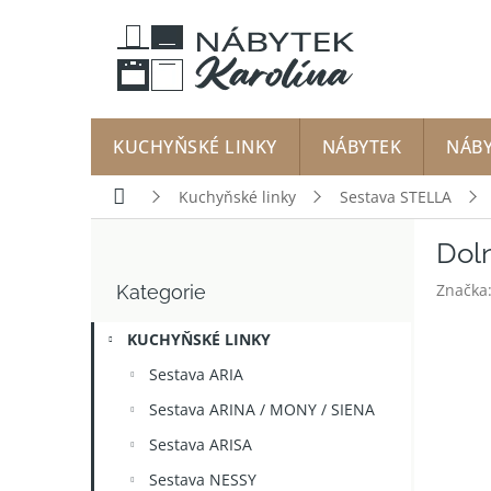
Přejít
na
obsah
KUCHYŇSKÉ LINKY
NÁBYTEK
NÁB
Domů
Kuchyňské linky
Sestava STELLA
P
Doln
o
Přeskočit
s
Značka
Kategorie
kategorie
t
r
KUCHYŇSKÉ LINKY
a
n
Sestava ARIA
n
Sestava ARINA / MONY / SIENA
í
p
Sestava ARISA
a
Sestava NESSY