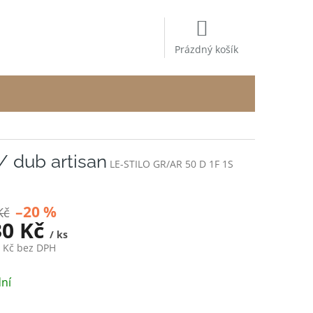
NÁKUPNÍ
KOŠÍK
Prázdný košík
/ dub artisan
LE-STILO GR/AR 50 D 1F 1S
–20 %
Kč
30 Kč
/ ks
4 Kč bez DPH
ní