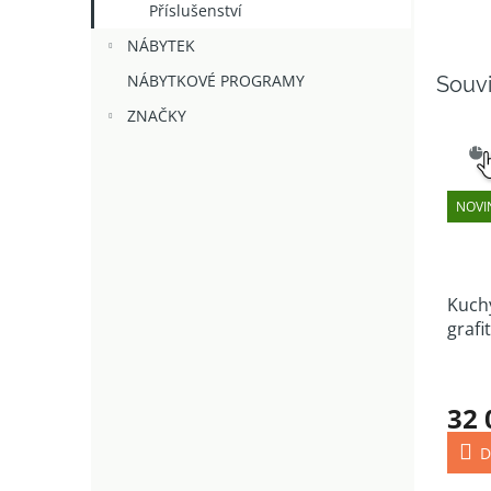
Příslušenství
NÁBYTEK
NÁBYTKOVÉ PROGRAMY
Souvi
ZNAČKY
SNAD
VÝB
NOVI
Kuchy
grafi
210/
32 
D