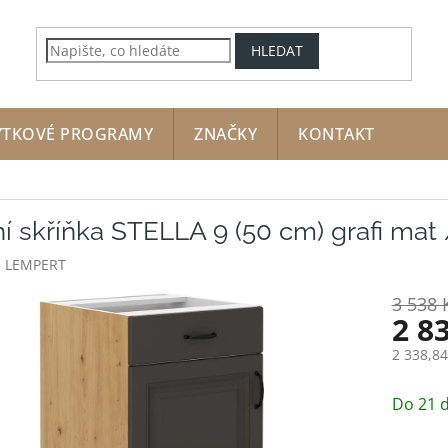
HLEDAT
YTKOVÉ PROGRAMY
ZNAČKY
KONTAKT
í skříňka STELLA 9 (50 cm) grafi mat 
:
LEMPERT
3 538 
2 8
2 338,8
Měrná
cena:
Do 21 d