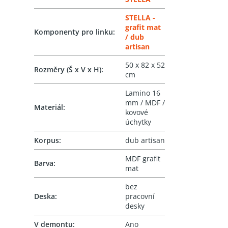
STELLA -
grafit mat
Komponenty pro linku
:
/ dub
artisan
50 x 82 x 52
Rozměry (Š x V x H)
:
cm
Lamino 16
mm / MDF /
Materiál
:
kovové
úchytky
Korpus
:
dub artisan
MDF grafit
Barva
:
mat
bez
Deska
:
pracovní
desky
V demontu
:
Ano