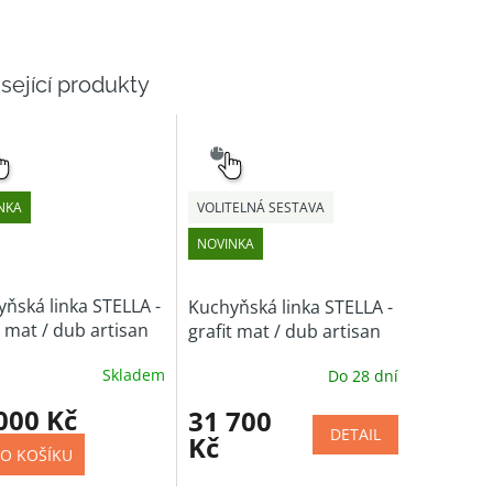
sející produkty
NÝ
SNADNÝ
ĚR
VÝBĚR
NKA
VOLITELNÁ SESTAVA
NOVINKA
ňská linka STELLA -
Kuchyňská linka STELLA -
t mat / dub artisan
grafit mat / dub artisan
350 cm
(volitelná sestava)
Skladem
Do 28 dní
000 Kč
31 700
DETAIL
Kč
O KOŠÍKU