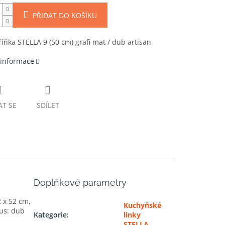
PŘIDAT DO KOŠÍKU
říňka STELLA 9 (50 cm) grafi mat / dub artisan
 informace
AT SE
SDÍLET
Doplňkové parametry
2 x 52 cm,
Kuchyňské
pus: dub
Kategorie
:
linky
STELLA