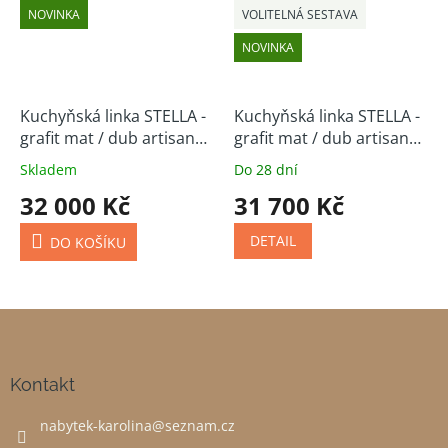
NOVINKA
VOLITELNÁ SESTAVA
NOVINKA
Kuchyňská linka STELLA -
Kuchyňská linka STELLA -
grafit mat / dub artisan
grafit mat / dub artisan
210/350 cm
(volitelná sestava)
Skladem
Do 28 dní
32 000 Kč
31 700 Kč
DETAIL
DO KOŠÍKU
Z
á
p
a
Kontakt
t
nabytek-karolina
@
seznam.cz
í