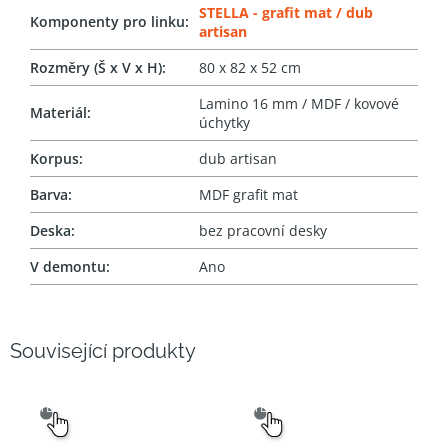
STELLA - grafit mat / dub
Komponenty pro linku
:
artisan
Rozměry (Š x V x H)
:
80 x 82 x 52 cm
Lamino 16 mm / MDF / kovové
Materiál
:
úchytky
Korpus
:
dub artisan
Barva
:
MDF grafit mat
Deska
:
bez pracovní desky
V demontu
:
Ano
Související produkty
SNADNÝ
SNADNÝ
VÝBĚR
VÝBĚR