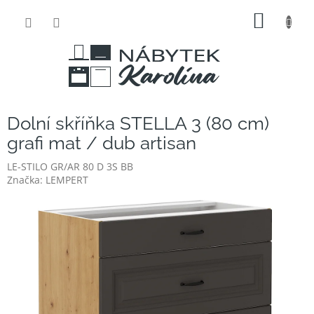
Přejít
NÁKUP
na
obsah
KOŠÍK
Dolní skříňka STELLA 3 (80 cm)
grafi mat / dub artisan
LE-STILO GR/AR 80 D 3S BB
Značka:
LEMPERT