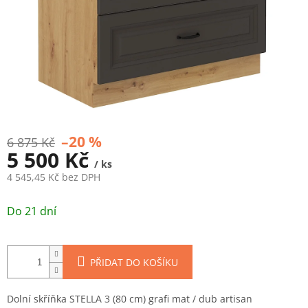
–20 %
6 875 Kč
5 500 Kč
/ ks
4 545,45 Kč bez DPH
Měrná
cena:
Do 21 dní
PŘIDAT DO KOŠÍKU
Dolní skříňka STELLA 3 (80 cm) grafi mat / dub artisan