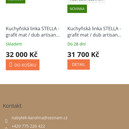
NOVINKA
Kuchyňská linka STELLA -
Kuchyňská linka STELLA -
grafit mat / dub artisan
grafit mat / dub artisan
210/350 cm
(volitelná sestava)
Skladem
Do 28 dní
32 000 Kč
31 700 Kč
DETAIL
DO KOŠÍKU
Z
á
p
a
Kontakt
t
nabytek-karolina
@
seznam.cz
í
+420 775 226 422