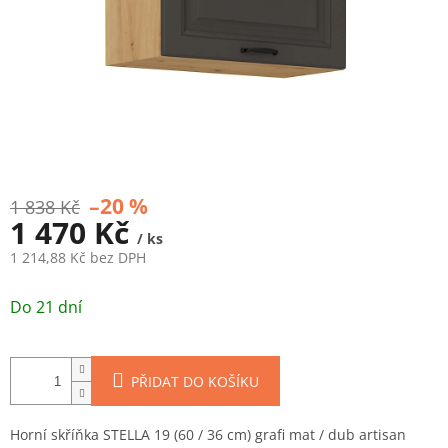
–20 %
1 838 Kč
1 470 Kč
/ ks
1 214,88 Kč bez DPH
Měrná
cena:
Do 21 dní
PŘIDAT DO KOŠÍKU
Horní skříňka STELLA 19 (60 / 36 cm) grafi mat / dub artisan