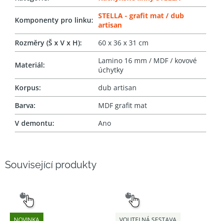
STELLA - grafit mat / dub
Komponenty pro linku
:
artisan
Rozměry (Š x V x H)
:
60 x 36 x 31 cm
Lamino 16 mm / MDF / kovové
Materiál
:
úchytky
Korpus
:
dub artisan
Barva
:
MDF grafit mat
V demontu
:
Ano
Související produkty
SNADNÝ
SNADNÝ
VÝBĚR
VÝBĚR
NOVINKA
VOLITELNÁ SESTAVA