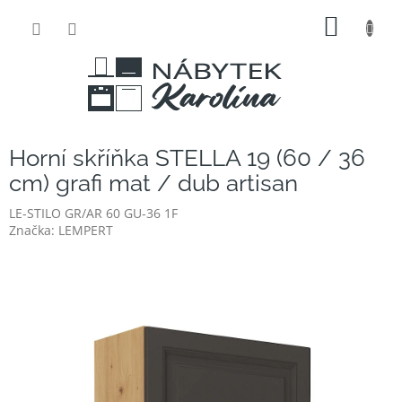
Přejít
NÁKUP
na
obsah
KOŠÍK
Horní skříňka STELLA 19 (60 / 36
cm) grafi mat / dub artisan
LE-STILO GR/AR 60 GU-36 1F
Značka:
LEMPERT