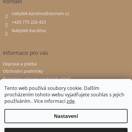
a
Kontakt
t
nabytek-karolina
@
seznam.cz
í
+420 775 226 422
Nábytek Karolína
Informace pro vás
Doprava a platba
Obchodní podmínky
Podmínky ochrany osobních údajů
Odstoupení od smlouvy
Tento web používá soubory cookie. Dalším
procházením tohoto webu vyjadřujete souhlas s jejich
používáním.. Více informací
zde
.
Vytvořil Shoptet
Nastavení
Copyright 2026
Nábytek Karolína
. Všechna práva vyhrazena.