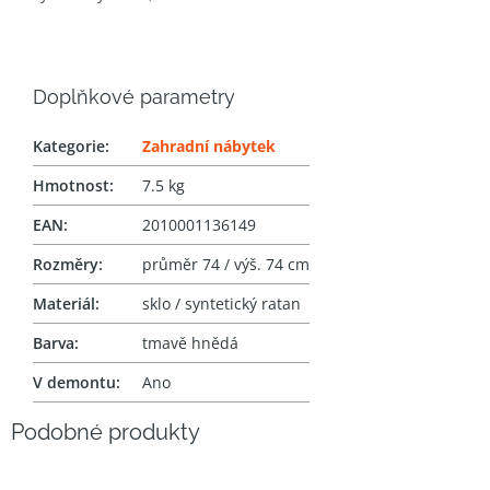
Doplňkové parametry
Kategorie
:
Zahradní nábytek
Hmotnost
:
7.5 kg
EAN
:
2010001136149
Rozměry
:
průměr 74 / výš. 74 cm
Materiál
:
sklo / syntetický ratan
Barva
:
tmavě hnědá
V demontu
:
Ano