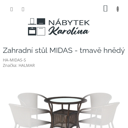
Přejít
NÁKUP
na
obsah
KOŠÍK
Zahradní stůl MIDAS - tmavě hnědý
HA-MIDAS-S
Značka:
HALMAR