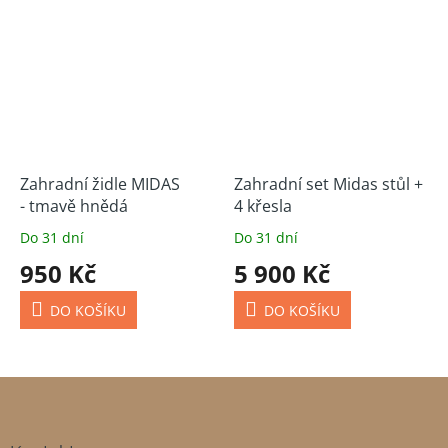
Zahradní židle MIDAS
Zahradní set Midas stůl +
- tmavě hnědá
4 křesla
Do 31 dní
Do 31 dní
950 Kč
5 900 Kč
DO KOŠÍKU
DO KOŠÍKU
Z
á
p