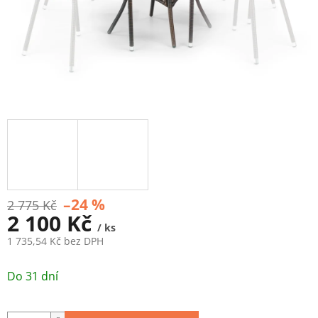
–24 %
2 775 Kč
2 100 Kč
/ ks
1 735,54 Kč bez DPH
Měrná
cena:
Do 31 dní