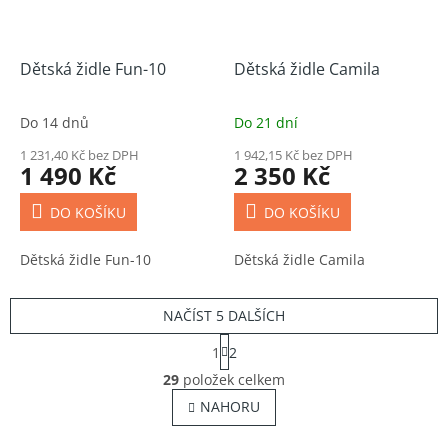
Dětská židle Fun-10
Dětská židle Camila
Do 14 dnů
Do 21 dní
1 231,40 Kč bez DPH
1 942,15 Kč bez DPH
1 490 Kč
2 350 Kč
DO KOŠÍKU
DO KOŠÍKU
Dětská židle Fun-10
Dětská židle Camila
NAČÍST 5 DALŠÍCH
S
1
2
t
O
r
29
položek celkem
v
á
NAHORU
l
n
á
k
o
d