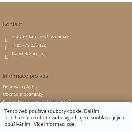
v
Z
a
á
c
á
n
í
p
í
p
a
Kontakt
r
t
v
nabytek-karolina
@
seznam.cz
í
k
y
+420 775 226 422
v
Nábytek Karolína
ý
p
i
s
Informace pro vás
u
Doprava a platba
Obchodní podmínky
Podmínky ochrany osobních údajů
Odstoupení od smlouvy
Tento web používá soubory cookie. Dalším
procházením tohoto webu vyjadřujete souhlas s jejich
používáním.. Více informací
zde
.