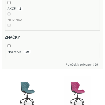
AKCE
2
NOVINKA
ZNAČKY
HALMAR
29
Položek k zobrazení:
29
V
ý
p
i
s
p