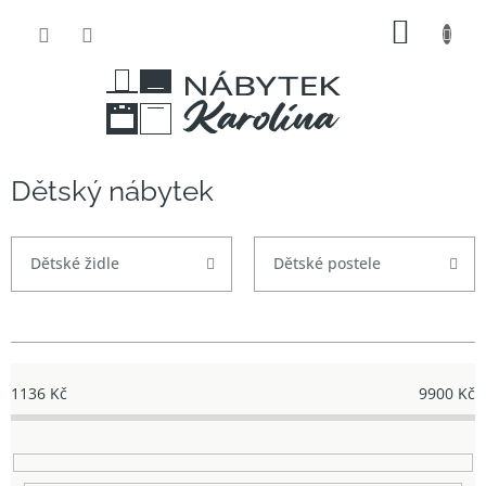
Přejít
NÁKUP
na
obsah
KOŠÍK
Dětský nábytek
Dětské židle
Dětské postele
1136
Kč
9900
Kč