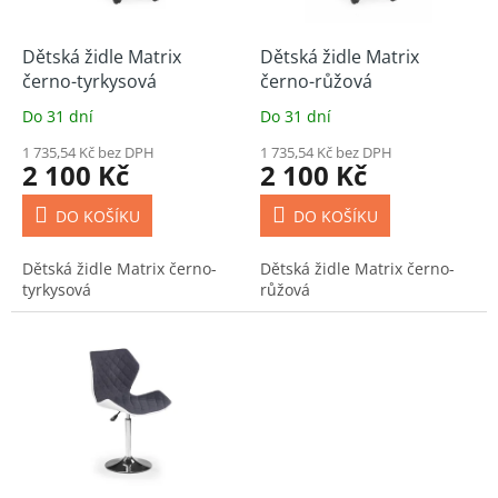
r
o
d
Dětská židle Matrix
Dětská židle Matrix
u
černo-tyrkysová
černo-růžová
k
Do 31 dní
Do 31 dní
t
ů
1 735,54 Kč bez DPH
1 735,54 Kč bez DPH
2 100 Kč
2 100 Kč
DO KOŠÍKU
DO KOŠÍKU
Dětská židle Matrix černo-
Dětská židle Matrix černo-
tyrkysová
růžová