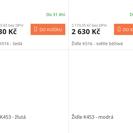
Do 31 dní
D
55 Kč bez DPH
2 173,55 Kč bez DPH
30 Kč
2 630 Kč
DO KOŠÍKU
DO K
 K516 - šedá
Židle K516 - světle béžová
 K453 - žlutá
Židle K453 - modrá