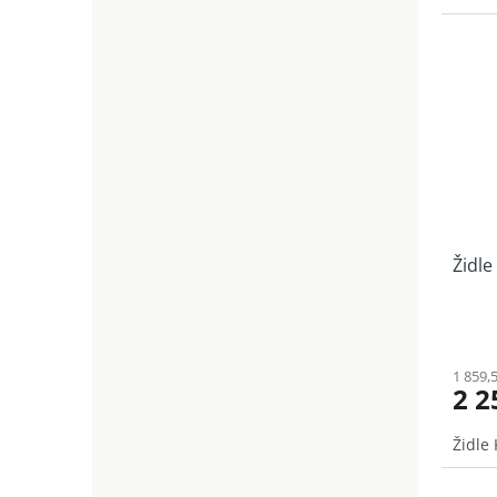
Židle
1 859,
2 2
Židle