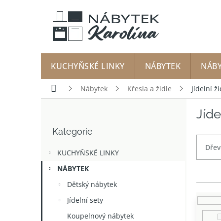
Přejít
na
obsah
KUCHYŇSKÉ LINKY
NÁBYTEK
NÁB
Domů
Nábytek
Křesla a židle
Jídelní ži
P
Jíde
o
Přeskočit
s
Kategorie
kategorie
t
r
Dřev
KUCHYŇSKÉ LINKY
a
n
NÁBYTEK
n
Dětský nábytek
í
p
Jídelní sety
a
Koupelnový nábytek