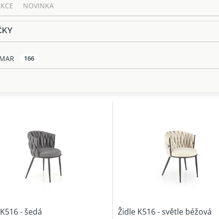
AKCE
NOVINKA
ČKY
LMAR
166
 K516 - šedá
Židle K516 - světle béžová