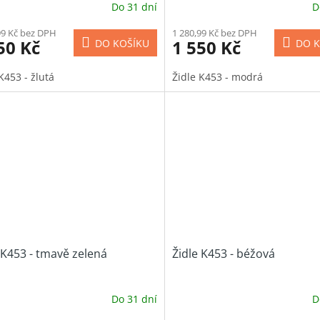
Do 31 dní
D
99 Kč bez DPH
1 280,99 Kč bez DPH
50 Kč
1 550 Kč
DO KOŠÍKU
DO K
K453 - žlutá
Židle K453 - modrá
 K453 - tmavě zelená
Židle K453 - béžová
Do 31 dní
D