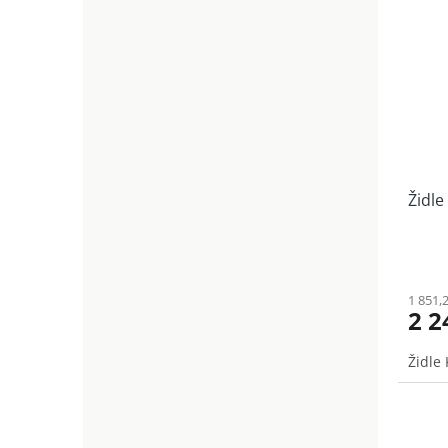
Židle
1 851,
2 2
Židle