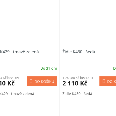
 K429 - tmavě zelená
Židle K430 - šedá
Do 31 dní
D
24 Kč bez DPH
1 743,80 Kč bez DPH
40 Kč
2 110 Kč
DO KOŠÍKU
DO K
 K429 - tmavě zelená
Židle K430 - šedá