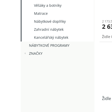
t
Věšáky a botníky
ů
Matrace
Nábytkové doplňky
2 173,
2 6
Zahradní nábytek
Židle
Kancelářský nábytek
NÁBYTKOVÉ PROGRAMY
ZNAČKY
Židle