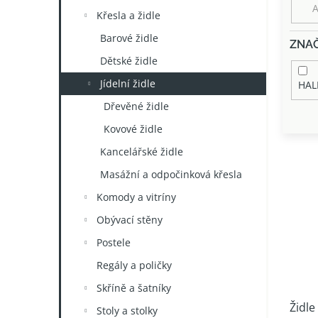
n
Křesla a židle
e
l
Barové židle
ZNA
Dětské židle
Jídelní židle
HA
Dřevěné židle
Kovové židle
Kancelářské židle
V
ý
Masážní a odpočinková křesla
p
Komody a vitríny
i
s
Obývací stěny
p
Postele
r
o
Regály a poličky
d
Skříně a šatníky
u
Židle
k
Stoly a stolky