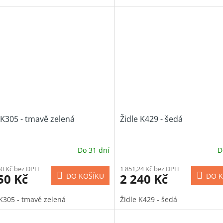
 K305 - tmavě zelená
Židle K429 - šedá
Do 31 dní
D
50 Kč bez DPH
1 851,24 Kč bez DPH
50 Kč
2 240 Kč
DO KOŠÍKU
DO K
 K305 - tmavě zelená
Židle K429 - šedá