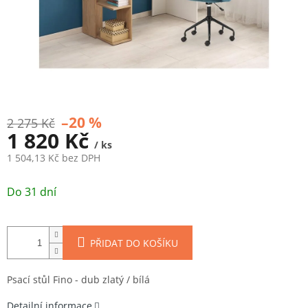
–20 %
2 275 Kč
1 820 Kč
/ ks
1 504,13 Kč bez DPH
Měrná
cena:
Do 31 dní
PŘIDAT DO KOŠÍKU
Psací stůl Fino - dub zlatý / bílá
Detailní informace