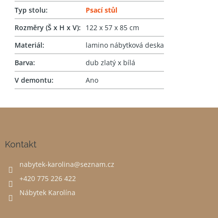
Typ stolu
:
Psací stůl
Rozměry (Š x H x V)
:
122 x 57 x 85 cm
Materiál
:
lamino nábytková deska
Barva
:
dub zlatý x bílá
V demontu
:
Ano
Z
á
p
a
Kontakt
t
nabytek-karolina
@
seznam.cz
í
+420 775 226 422
Nábytek Karolína