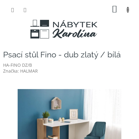
Přejít
NÁKUP
na
obsah
KOŠÍK
Psací stůl Fino - dub zlatý / bílá
HA-FINO DZ/B
Značka:
HALMAR