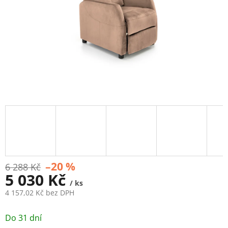
–20 %
6 288 Kč
5 030 Kč
/ ks
4 157,02 Kč bez DPH
Měrná
cena:
Do 31 dní