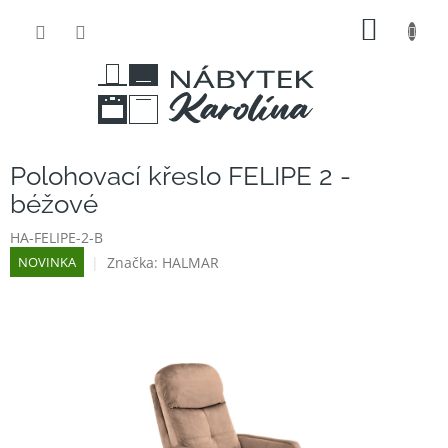
Přejít
NÁKUP
na
obsah
KOŠÍK
Polohovací křeslo FELIPE 2 -
béžové
HA-FELIPE-2-B
Značka:
HALMAR
NOVINKA