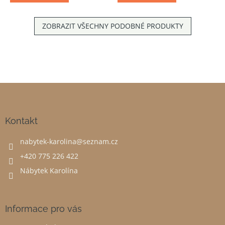
ZOBRAZIT VŠECHNY PODOBNÉ PRODUKTY
Z
á
p
a
Kontakt
t
nabytek-karolina
@
seznam.cz
í
+420 775 226 422
Nábytek Karolína
Informace pro vás