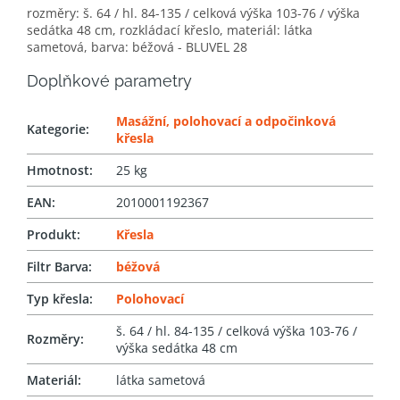
rozměry: š. 64 / hl. 84-135 / celková výška 103-76 / výška
sedátka 48 cm, rozkládací křeslo, materiál: látka
sametová, barva: béžová - BLUVEL 28
Doplňkové parametry
Masážní, polohovací a odpočinková
Kategorie
:
křesla
Hmotnost
:
25 kg
EAN
:
2010001192367
Produkt
:
Křesla
Filtr Barva
:
béžová
Typ křesla
:
Polohovací
š. 64 / hl. 84-135 / celková výška 103-76 /
Rozměry
:
výška sedátka 48 cm
Materiál
:
látka sametová