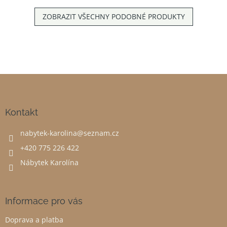
ZOBRAZIT VŠECHNY PODOBNÉ PRODUKTY
Z
á
p
a
Kontakt
t
nabytek-karolina
@
seznam.cz
í
+420 775 226 422
Nábytek Karolína
Informace pro vás
Doprava a platba