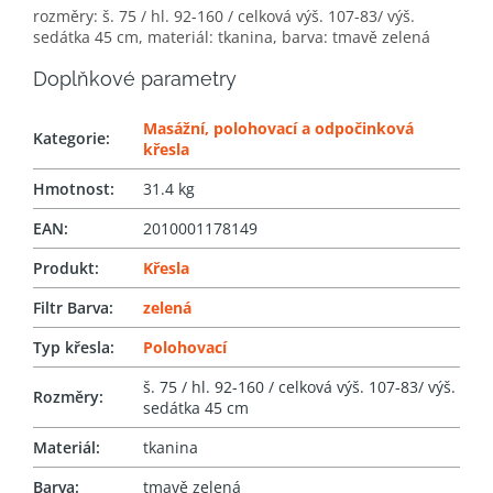
rozměry: š. 75 / hl. 92-160 / celková výš. 107-83/ výš.
sedátka 45 cm, materiál: tkanina, barva: tmavě zelená
Doplňkové parametry
Masážní, polohovací a odpočinková
Kategorie
:
křesla
Hmotnost
:
31.4 kg
EAN
:
2010001178149
Produkt
:
Křesla
Filtr Barva
:
zelená
Typ křesla
:
Polohovací
š. 75 / hl. 92-160 / celková výš. 107-83/ výš.
Rozměry
:
sedátka 45 cm
Materiál
:
tkanina
Barva
:
tmavě zelená