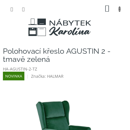
Přejít
NÁKUP
na
obsah
KOŠÍK
Polohovací křeslo AGUSTIN 2 -
tmavě zelená
HA-AGUSTIN-2-TZ
Značka:
HALMAR
NOVINKA