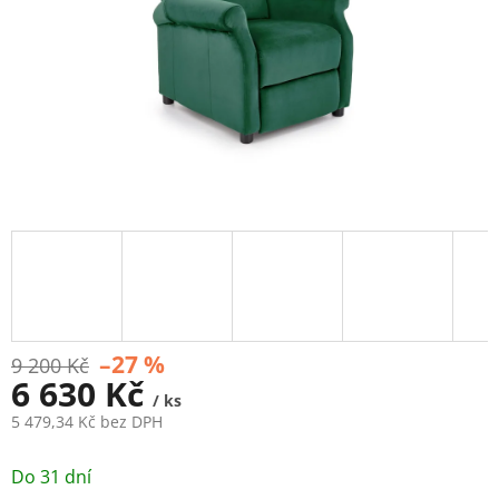
–27 %
9 200 Kč
6 630 Kč
/ ks
5 479,34 Kč bez DPH
Měrná
cena:
Do 31 dní