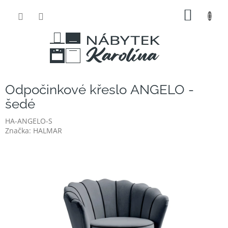
Přejít
NÁKUP
na
obsah
KOŠÍK
Odpočinkové křeslo ANGELO -
šedé
HA-ANGELO-S
Značka:
HALMAR