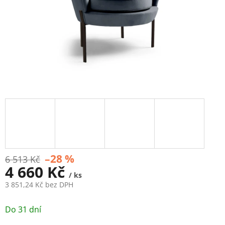
–28 %
6 513 Kč
4 660 Kč
/ ks
3 851,24 Kč bez DPH
Měrná
cena:
Do 31 dní