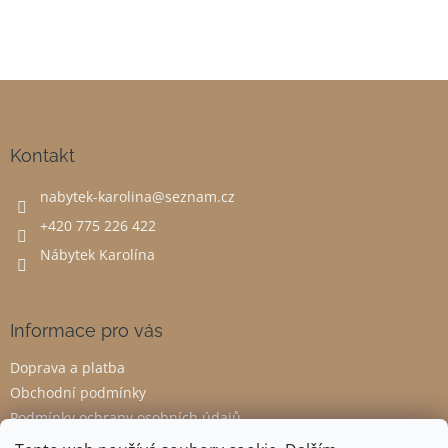
Z
á
p
a
Kontakt
t
nabytek-karolina
@
seznam.cz
í
+420 775 226 422
Nábytek Karolína
Informace pro vás
Doprava a platba
Obchodní podmínky
Podmínky ochrany osobních údajů
Odstoupení od smlouvy