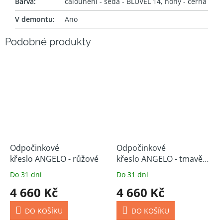
Barva
:
čalounění - šedá - BLUVEL 14, nohy - černá
V demontu
:
Ano
Odpočinkové
Odpočinkové
křeslo ANGELO - růžové
křeslo ANGELO - tmavě
zelené
Do 31 dní
Do 31 dní
4 660 Kč
4 660 Kč
DO KOŠÍKU
DO KOŠÍKU