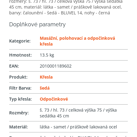
rozměry: š. 73 / hl. 73 / celková výška 75 / výška sedátka
45 cm, materiál: látka - samet / práškově lakovaná ocel,
barvy: čalounění - šedá - BLUVEL 14, nohy - černá
Doplňkové parametry
Masážní, polohovací a odpočinková
Kategorie
:
křesla
Hmotnost
:
13.5 kg
EAN
:
2010001189602
Produkt
:
Křesla
Filtr Barva
:
šedá
Typ křesla
:
Odpočinkové
š. 73 / hl. 73 / celková výška 75 / výška
Rozměry
:
sedátka 45 cm
Materiál
:
látka - samet / práškově lakovaná ocel