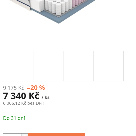
–20 %
9 175 Kč
7 340 Kč
/ ks
6 066,12 Kč bez DPH
Měrná
cena:
Do 31 dní