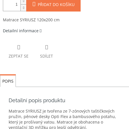
PŘIDAT DO KOŠÍKU
Matrace SYRIUSZ 120x200 cm
Detailní informace
ZEPTAT SE
SDÍLET
POPIS
Detailní popis produktu
Matrace SYRIUSZ je tvořena ze 7-zónových taštičkových
pružin, pěnové desky Opti Flex a bambusového potahu,
který je prošívaný vatou. Matrace je obohacena o
ventilační 3D mřížku pro lepší odvětrání.