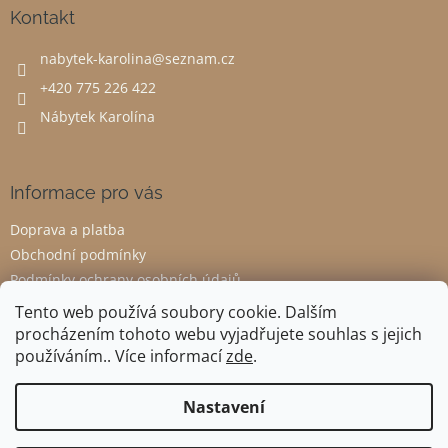
a
Kontakt
t
nabytek-karolina
@
seznam.cz
í
+420 775 226 422
Nábytek Karolína
Informace pro vás
Doprava a platba
Obchodní podmínky
Podmínky ochrany osobních údajů
Odstoupení od smlouvy
Tento web používá soubory cookie. Dalším
procházením tohoto webu vyjadřujete souhlas s jejich
používáním.. Více informací
zde
.
Vytvořil Shoptet
Nastavení