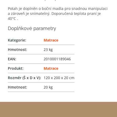
Potah je doplněn o boční madla pro snadnou manipulaci
a zároveň je snímatelný. Doporučená teplota praní je
40°C .
Doplňkové parametry
Kategorie
:
Matrace
Hmotnost
:
23 kg
EAN
:
2010001189046
Produkt
:
Matrace
Rozměr (Š x D x V)
:
120 x 200 x 20 cm
Hmotnost
:
20 kg
Z
á
p