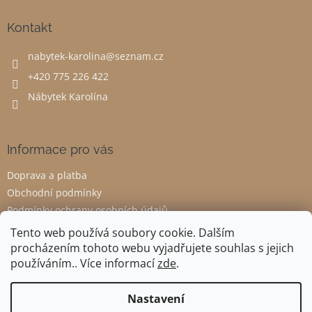
p
a
Kontakt
t
nabytek-karolina
@
seznam.cz
í
+420 775 226 422
Nábytek Karolína
Informace pro vás
Doprava a platba
Obchodní podmínky
Podmínky ochrany osobních údajů
Odstoupení od smlouvy
Tento web používá soubory cookie. Dalším
procházením tohoto webu vyjadřujete souhlas s jejich
používáním.. Více informací
zde
.
Vytvořil Shoptet
Nastavení