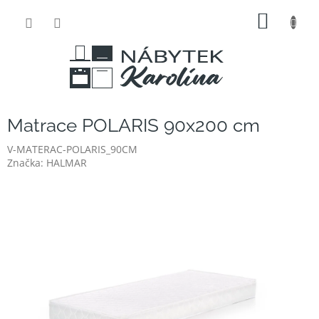
Přejít
NÁKUP
na
obsah
KOŠÍK
Matrace POLARIS 90x200 cm
V-MATERAC-POLARIS_90CM
Značka:
HALMAR