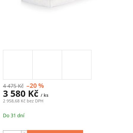
–20 %
4 475 Kč
3 580 Kč
/ ks
2 958,68 Kč bez DPH
Měrná
cena:
Do 31 dní