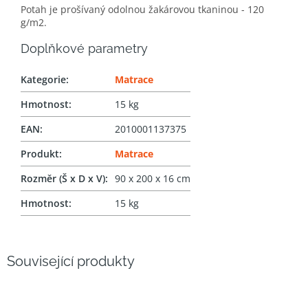
Potah je prošívaný odolnou žakárovou tkaninou - 120
g/m2.
Doplňkové parametry
Kategorie
:
Matrace
Hmotnost
:
15 kg
EAN
:
2010001137375
Produkt
:
Matrace
Rozměr (Š x D x V)
:
90 x 200 x 16 cm
Hmotnost
:
15 kg
Související produkty