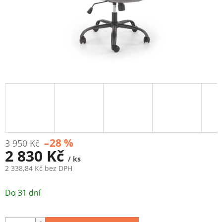
–28 %
3 950 Kč
2 830 Kč
/ ks
2 338,84 Kč bez DPH
Měrná
cena:
Do 31 dní