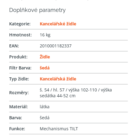
Doplňkové parametry
Kategorie
:
Kancelářské židle
Hmotnost
:
16 kg
EAN
:
2010001182337
Produkt
:
Židle
Filtr Barva
:
šedá
Typ židle
:
Kancelářská židle
š. 54 / hl. 57 / výška 102-110 / výška
Rozměry
:
sedátka 44-52 cm
Materiál
:
látka
Barva
:
šedá
Funkce
:
Mechanismus TILT