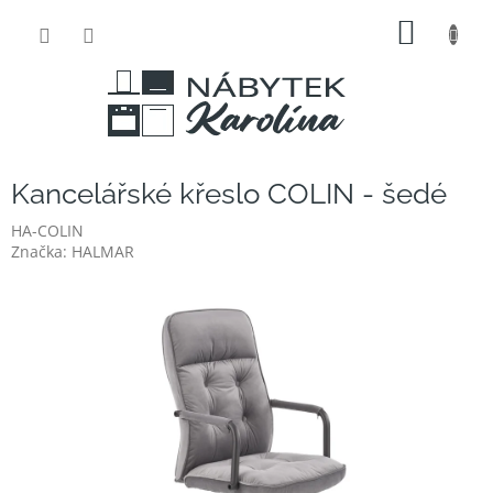
Přejít
NÁKUP
na
obsah
KOŠÍK
Kancelářské křeslo COLIN - šedé
HA-COLIN
Značka:
HALMAR