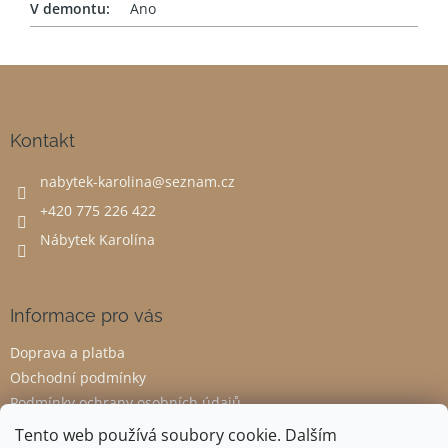
V demontu
:
Ano
Z
á
p
a
Kontakt
t
nabytek-karolina
@
seznam.cz
í
+420 775 226 422
Nábytek Karolína
Informace pro vás
Doprava a platba
Obchodní podmínky
Podmínky ochrany osobních údajů
Odstoupení od smlouvy
Tento web používá soubory cookie. Dalším