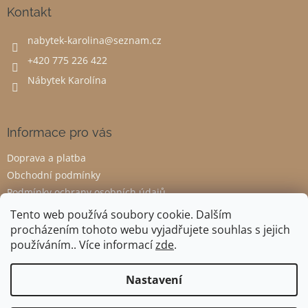
a
Kontakt
t
nabytek-karolina
@
seznam.cz
í
+420 775 226 422
Nábytek Karolína
Informace pro vás
Doprava a platba
Obchodní podmínky
Podmínky ochrany osobních údajů
Odstoupení od smlouvy
Tento web používá soubory cookie. Dalším
procházením tohoto webu vyjadřujete souhlas s jejich
používáním.. Více informací
zde
.
Vytvořil Shoptet
Nastavení