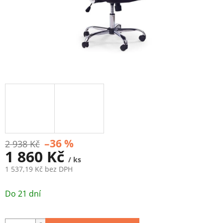
–36 %
2 938 Kč
1 860 Kč
/ ks
1 537,19 Kč bez DPH
Měrná
cena:
Do 21 dní