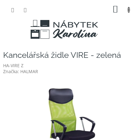
Přejít
NÁKUP
na
obsah
KOŠÍK
Kancelářská židle VIRE - zelená
HA-VIRE Z
Značka:
HALMAR