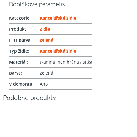
Doplňkové parametry
Kategorie
:
Kancelářské židle
Produkt
:
Židle
Filtr Barva
:
zelená
Typ židle
:
Kancelářská židle
Materiál
:
tkanina membrána / síťka
Barva
:
zelená
V demontu
:
Ano