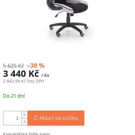
–38 %
5 625 Kč
3 440 Kč
/ ks
2 842,98 Kč bez DPH
Měrná
cena:
Do 21 dní
PŘIDAT DO KOŠÍKU
Kancelářská židle Sonic