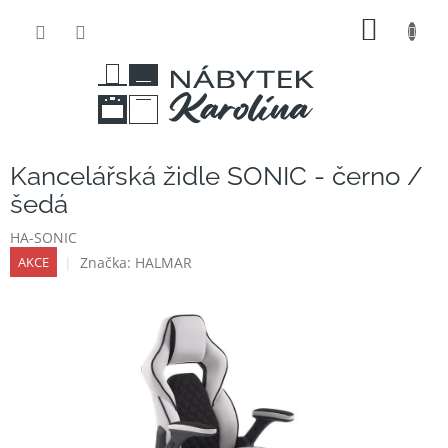
Přejít
NÁKUP
na
obsah
KOŠÍK
Kancelářská židle SONIC - černo /
šedá
HA-SONIC
Značka:
HALMAR
AKCE