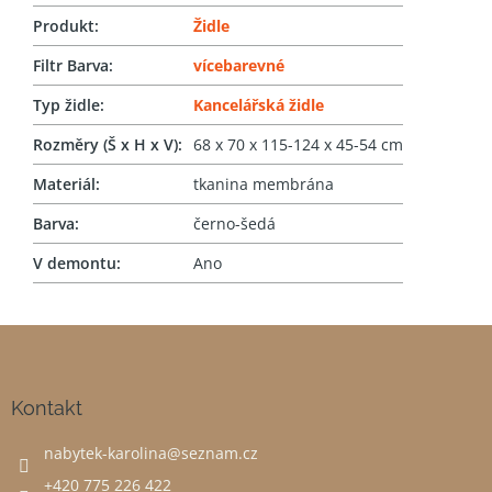
Produkt
:
Židle
Filtr Barva
:
vícebarevné
Typ židle
:
Kancelářská židle
Rozměry (Š x H x V)
:
68 x 70 x 115-124 x 45-54 cm
Materiál
:
tkanina membrána
Barva
:
černo-šedá
V demontu
:
Ano
Z
á
p
a
Kontakt
t
nabytek-karolina
@
seznam.cz
í
+420 775 226 422