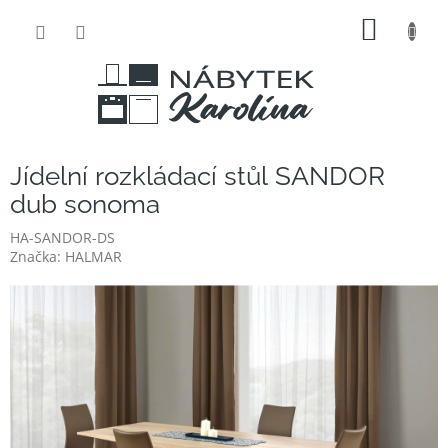
Přejít
NÁKUP
na
obsah
KOŠÍK
Jídelní rozkládací stůl SANDOR
dub sonoma
HA-SANDOR-DS
Značka:
HALMAR