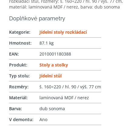
rozkládací stůl, rozměry: š. 160÷220 / hl. 90 / výš. 77 cm,
materiál: laminovaná MDF / nerez, barva: dub sonoma
Doplňkové parametry
Kategorie
:
Jídelní stoly rozkládací
Hmotnost
:
87.1 kg
EAN
:
2010001180388
Produkt
:
Stoly a stolky
Typ stolu
:
Jídelní stůl
Rozměry
:
š. 160÷220 / hl. 90 / výš. 77 cm
Materiál
:
laminovaná MDF / nerez
Barva
:
dub sonoma
V demontu
:
Ano