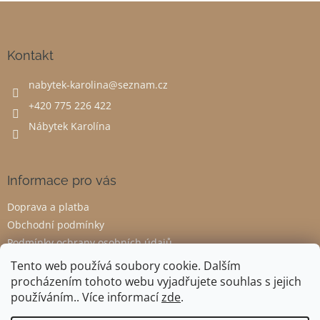
Z
á
p
a
Kontakt
t
nabytek-karolina
@
seznam.cz
í
+420 775 226 422
Nábytek Karolína
Informace pro vás
Doprava a platba
Obchodní podmínky
Podmínky ochrany osobních údajů
Odstoupení od smlouvy
Tento web používá soubory cookie. Dalším
procházením tohoto webu vyjadřujete souhlas s jejich
používáním.. Více informací
zde
.