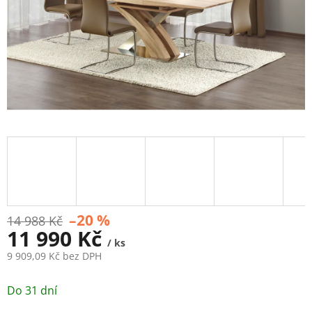
–20 %
14 988 Kč
11 990 Kč
/ ks
9 909,09 Kč bez DPH
Měrná
cena:
Do 31 dní