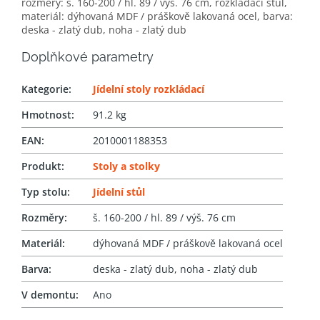
rozměry: š. 160-200 / hl. 89 / výš. 76 cm, rozkládací stůl,
materiál: dýhovaná MDF / práškově lakovaná ocel, barva:
deska - zlatý dub, noha - zlatý dub
Doplňkové parametry
Kategorie
:
Jídelní stoly rozkládací
Hmotnost
:
91.2 kg
EAN
:
2010001188353
Produkt
:
Stoly a stolky
Typ stolu
:
Jídelní stůl
Rozměry
:
š. 160-200 / hl. 89 / výš. 76 cm
Materiál
:
dýhovaná MDF / práškově lakovaná ocel
Barva
:
deska - zlatý dub, noha - zlatý dub
V demontu
:
Ano