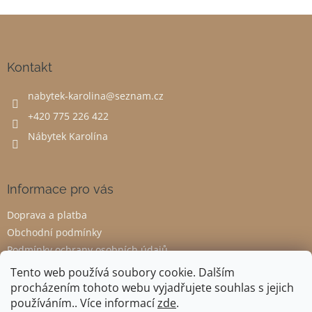
Z
á
p
a
Kontakt
t
nabytek-karolina
@
seznam.cz
í
+420 775 226 422
Nábytek Karolína
Informace pro vás
Doprava a platba
Obchodní podmínky
Podmínky ochrany osobních údajů
Odstoupení od smlouvy
Tento web používá soubory cookie. Dalším
procházením tohoto webu vyjadřujete souhlas s jejich
používáním.. Více informací
zde
.