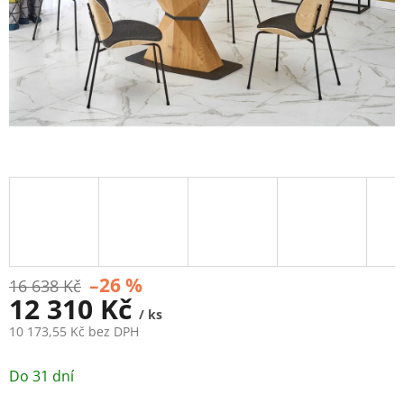
–26 %
16 638 Kč
12 310 Kč
/ ks
10 173,55 Kč bez DPH
Měrná
cena:
Do 31 dní