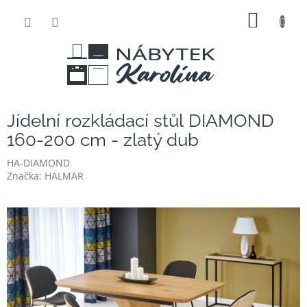
Přejít
NÁKUP
na
obsah
KOŠÍK
Jídelní rozkládací stůl DIAMOND
160-200 cm - zlatý dub
HA-DIAMOND
Značka:
HALMAR