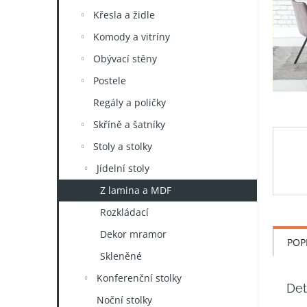
n
Křesla a židle
e
l
Komody a vitríny
Obývací stěny
Postele
Regály a poličky
Skříně a šatníky
Stoly a stolky
Jídelní stoly
Z lamina a MDF
Rozkládací
Dekor mramor
POP
Skleněné
Konferenční stolky
Det
Noční stolky