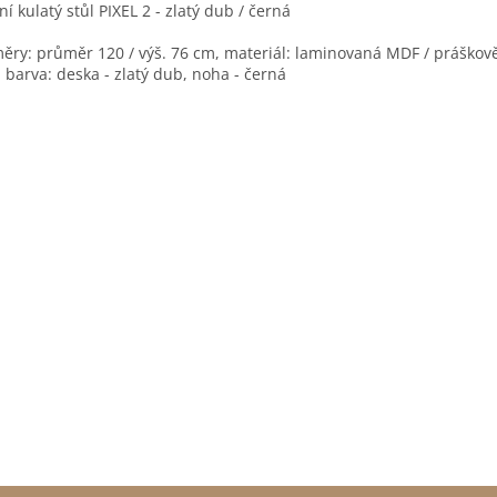
lní kulatý stůl PIXEL 2 - zlatý dub / černá
ěry: průměr 120 / výš. 76 cm, materiál: laminovaná MDF / práškov
, barva: deska - zlatý dub, noha - černá