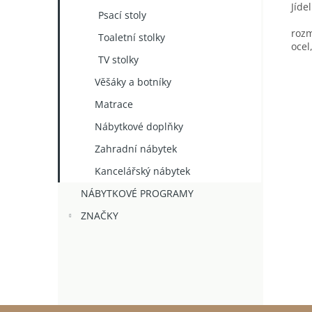
Jíde
Psací stoly
rozm
Toaletní stolky
ocel
TV stolky
Věšáky a botníky
Matrace
Nábytkové doplňky
Zahradní nábytek
Kancelářský nábytek
NÁBYTKOVÉ PROGRAMY
ZNAČKY
Z