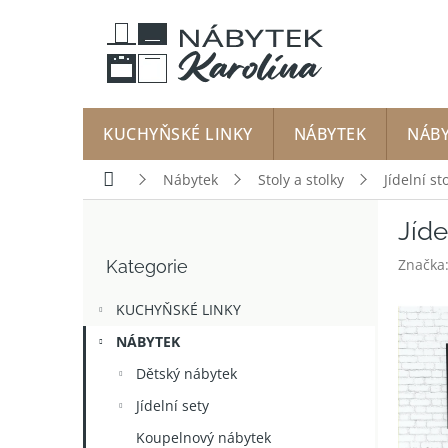
Přejít
na
obsah
KUCHYŇSKÉ LINKY
NÁBYTEK
NÁB
Domů
Nábytek
Stoly a stolky
Jídelní st
P
Jíde
o
Přeskočit
s
Značka
Kategorie
kategorie
t
r
KUCHYŇSKÉ LINKY
a
n
NÁBYTEK
n
Dětský nábytek
í
p
Jídelní sety
a
Koupelnový nábytek