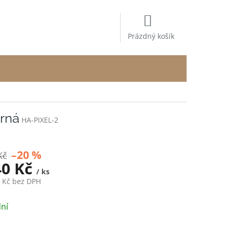
NÁKUPNÍ
KOŠÍK
Prázdný košík
erná
HA-PIXEL-2
–20 %
Kč
40 Kč
/ ks
1 Kč bez DPH
ní