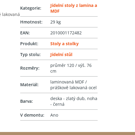
Jídelní stoly z lamina a
Kategorie
:
MDF
ě lakovaná
Hmotnost
:
29 kg
EAN
:
2010001172482
Produkt
:
Stoly a stolky
Typ stolu
:
Jídelní stůl
průměr 120 / výš. 76
Rozměry
:
cm
laminovaná MDF /
Materiál
:
práškově lakovaná ocel
deska - zlatý dub, noha
Barva
:
- černá
V demontu
:
Ano