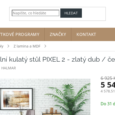
HLEDAT
YTKOVÉ PROGRAMY
ZNAČKY
KONTAKT
oly
Z lamina a MDF
lní kulatý stůl PIXEL 2 - zlatý dub / č
:
HALMAR
6 925 
5 5
4 578,5
Měrná
cena:
Do 31 d