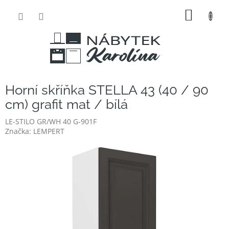
Přejít
NÁKUP
na
obsah
KOŠÍK
Horní skříňka STELLA 43 (40 / 90
cm) grafit mat / bílá
LE-STILO GR/WH 40 G-901F
Značka:
LEMPERT