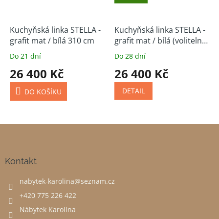
Kuchyňská linka STELLA -
Kuchyňská linka STELLA -
grafit mat / bílá 310 cm
grafit mat / bílá (volitelná
sestava)
Do 21 dní
Do 28 dní
26 400 Kč
26 400 Kč
DETAIL
DO KOŠÍKU
Z
á
p
a
Kontakt
t
nabytek-karolina
@
seznam.cz
í
+420 775 226 422
Nábytek Karolína