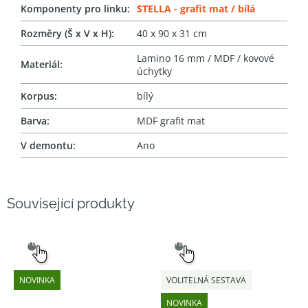
Komponenty pro linku
:
STELLA - grafit mat / bílá
Rozměry (Š x V x H)
:
40 x 90 x 31 cm
Lamino 16 mm / MDF / kovové
Materiál
:
úchytky
Korpus
:
bílý
Barva
:
MDF grafit mat
V demontu
:
Ano
Související produkty
SNADNÝ
SNADNÝ
VÝBĚR
VÝBĚR
NOVINKA
VOLITELNÁ SESTAVA
NOVINKA