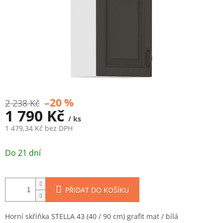
–20 %
2 238 Kč
1 790 Kč
/ ks
1 479,34 Kč bez DPH
Měrná
cena:
Do 21 dní
PŘIDAT DO KOŠÍKU
Horní skříňka STELLA 43 (40 / 90 cm) grafit mat / bílá