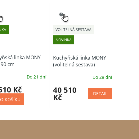
NÝ
SNADNÝ
ĚR
VÝBĚR
NKA
VOLITELNÁ SESTAVA
NOVINKA
yňská linka MONY
Kuchyňská linka MONY
190 cm
(volitelná sestava)
Do 21 dní
Do 28 dní
510 Kč
40 510
DETAIL
Kč
O KOŠÍKU