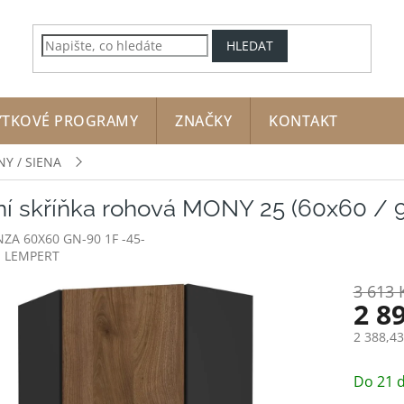
HLEDAT
YTKOVÉ PROGRAMY
ZNAČKY
KONTAKT
NY / SIENA
ní skříňka rohová MONY 25 (60x60 / 9
ZA 60X60 GN-90 1F -45-
:
LEMPERT
3 613 
2 8
2 388,4
Měrná
cena:
Do 21 d