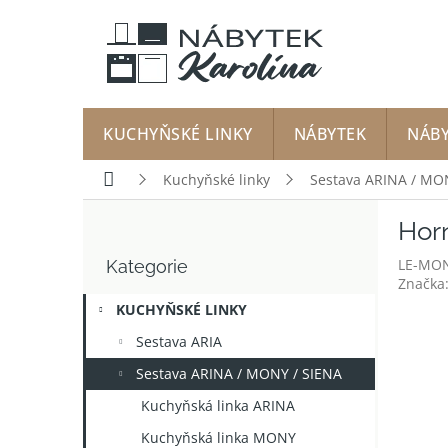
Přejít
na
obsah
KUCHYŇSKÉ LINKY
NÁBYTEK
NÁB
Domů
Kuchyňské linky
Sestava ARINA / MO
P
Hor
o
Přeskočit
s
LE-MON
Kategorie
kategorie
t
Značka
r
KUCHYŇSKÉ LINKY
a
n
Sestava ARIA
n
Sestava ARINA / MONY / SIENA
í
p
Kuchyňská linka ARINA
a
Kuchyňská linka MONY