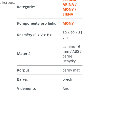
, korpus:
ARINA /
Kategorie
:
MONY /
SIENA
Komponenty pro linku
:
MONY
60 x 90 x 31
Rozměry (Š x V x H)
:
cm
Lamino 16
mm / ABS /
Materiál
:
černé
úchytky
Korpus
:
černý mat
Barva
:
ořech
V demontu
:
Ano