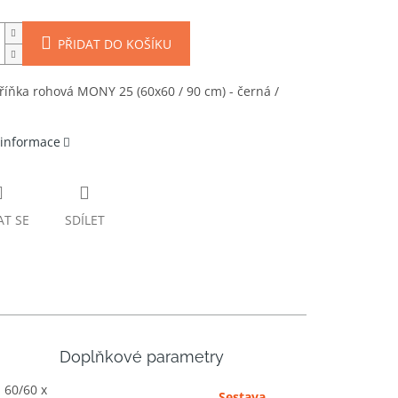
PŘIDAT DO KOŠÍKU
říňka rohová MONY 25 (60x60 / 90 cm) - černá /
 informace
AT SE
SDÍLET
Doplňkové parametry
 60/60 x
Sestava