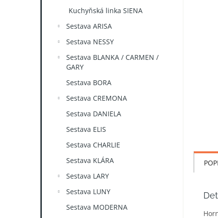
n
Kuchyňská linka SIENA
e
l
Sestava ARISA
Sestava NESSY
Sestava BLANKA / CARMEN /
GARY
Sestava BORA
Sestava CREMONA
Sestava DANIELA
Sestava ELIS
Sestava CHARLIE
Sestava KLÁRA
POP
Sestava LARY
Sestava LUNY
Det
Sestava MODERNA
Horn