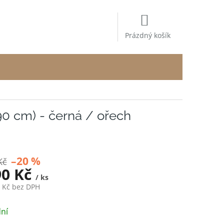
NÁKUPNÍ
KOŠÍK
Prázdný košík
0 cm) - černá / ořech
–20 %
Kč
90 Kč
/ ks
3 Kč bez DPH
ní