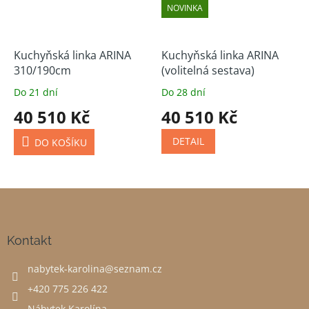
NOVINKA
Kuchyňská linka ARINA
Kuchyňská linka ARINA
310/190cm
(volitelná sestava)
Do 21 dní
Do 28 dní
40 510 Kč
40 510 Kč
DETAIL
DO KOŠÍKU
Z
á
p
a
Kontakt
t
nabytek-karolina
@
seznam.cz
í
+420 775 226 422
Nábytek Karolína