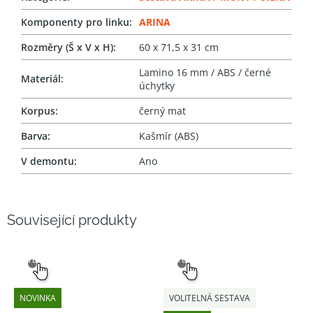
Komponenty pro linku
:
ARINA
Rozměry (Š x V x H)
:
60 x 71,5 x 31 cm
Lamino 16 mm / ABS / černé
Materiál
:
úchytky
Korpus
:
černý mat
Barva
:
Kašmír (ABS)
V demontu
:
Ano
Související produkty
SNADNÝ
SNADNÝ
VÝBĚR
VÝBĚR
NOVINKA
VOLITELNÁ SESTAVA