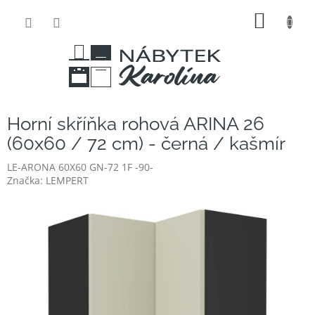
Přejít
NÁKUP
na
obsah
KOŠÍK
Horní skříňka rohová ARINA 26
(60x60 / 72 cm) - černá / kašmír
LE-ARONA 60X60 GN-72 1F -90-
Značka:
LEMPERT