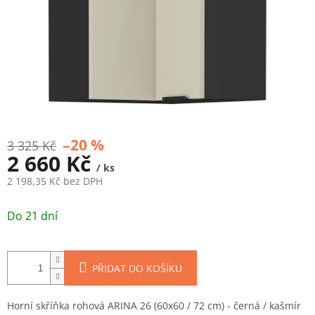
–20 %
3 325 Kč
2 660 Kč
/ ks
2 198,35 Kč bez DPH
Měrná
cena:
Do 21 dní
PŘIDAT DO KOŠÍKU
Horní skříňka rohová ARINA 26 (60x60 / 72 cm) - černá / kašmír