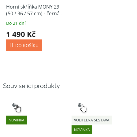
Horní skříňka MONY 29
(50 / 36 / 57 cm) - černá /
ořech
Do 21 dní
1 490 Kč
DO KOŠÍKU
Související produkty
SNADNÝ
SNADNÝ
VÝBĚR
VÝBĚR
NOVINKA
VOLITELNÁ SESTAVA
NOVINKA