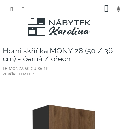
Přejít
NÁKUP
na
obsah
KOŠÍK
Horní skříňka MONY 28 (50 / 36
cm) - černá / ořech
LE-MONZA 50 GU-36 1F
Značka:
LEMPERT