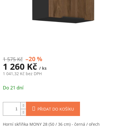
–20 %
1 575 Kč
1 260 Kč
/ ks
1 041,32 Kč bez DPH
Měrná
cena:
Do 21 dní
PŘIDAT DO KOŠÍKU
Horní skříňka MONY 28 (50 / 36 cm) - černá / ořech