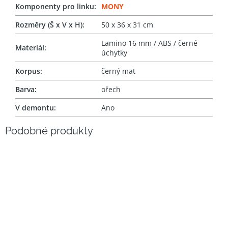
Komponenty pro linku
:
MONY
Rozměry (Š x V x H)
:
50 x 36 x 31 cm
Lamino 16 mm / ABS / černé
Materiál
:
úchytky
Korpus
:
černý mat
Barva
:
ořech
V demontu
:
Ano