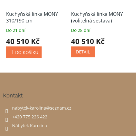
Kuchyňská linka MONY
Kuchyňská linka MONY
310/190 cm
(volitelná sestava)
Do 21 dní
Do 28 dní
40 510 Kč
40 510 Kč
DETAIL
DO KOŠÍKU
Z
á
p
a
Kontakt
t
nabytek-karolina
@
seznam.cz
í
+420 775 226 422
Nábytek Karolína