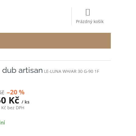
NÁKUPNÍ
KOŠÍK
Prázdný košík
 dub artisan
LE-LUNA WH/AR 30 G-90 1F
–20 %
Kč
50 Kč
/ ks
8 Kč bez DPH
ní