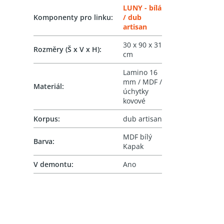
LUNY - bílá
Komponenty pro linku
:
/ dub
artisan
30 x 90 x 31
Rozměry (Š x V x H)
:
cm
Lamino 16
mm / MDF /
Materiál
:
úchytky
kovové
Korpus
:
dub artisan
MDF bílý
Barva
:
Kapak
V demontu
:
Ano