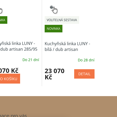
NÝ
SNADNÝ
ĚR
VÝBĚR
NKA
VOLITELNÁ SESTAVA
NOVINKA
ňská linka LUNY -
Kuchyňská linka LUNY -
/ dub artisan 285/95
bílá / dub artisan
(volitelná sestava)
Do 21 dní
Do 28 dní
070 Kč
23 070
DETAIL
Kč
O KOŠÍKU
mace pro vás