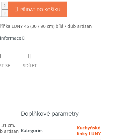
PŘIDAT DO KOŠÍKU
říňka LUNY 45 (30 / 90 cm) bílá / dub artisan
 informace
AT SE
SDÍLET
Doplňkové parametry
x 31 cm,
Kuchyňské
Kategorie
:
b artisan
linky LUNY