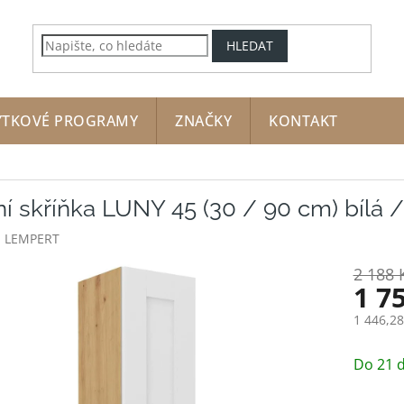
HLEDAT
YTKOVÉ PROGRAMY
ZNAČKY
KONTAKT
í skříňka LUNY 45 (30 / 90 cm) bílá /
:
LEMPERT
2 188 
1 7
1 446,2
Měrná
cena:
Do 21 d