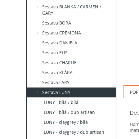
n
Sestava BLANKA / CARMEN /
e
GARY
l
Sestava BORA
Sestava CREMONA
Sestava DANIELA
Sestava ELIS
Sestava CHARLIE
Sestava KLÁRA
Sestava LARY
POP
Sestava LUNY
LUNY - bílá / bílá
LUNY - bílá / dub artisan
Det
LUNY - claygrey / bílá
Horn
mate
LUNY - claygrey / dub artisan