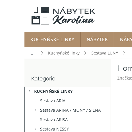
Přejít
na
obsah
KUCHYŇSKÉ LINKY
NÁBYTEK
NÁB
Domů
Kuchyňské linky
Sestava LUNY
P
Horn
o
Přeskočit
s
Značka
Kategorie
kategorie
t
r
KUCHYŇSKÉ LINKY
a
n
Sestava ARIA
n
Sestava ARINA / MONY / SIENA
í
p
Sestava ARISA
a
Sestava NESSY