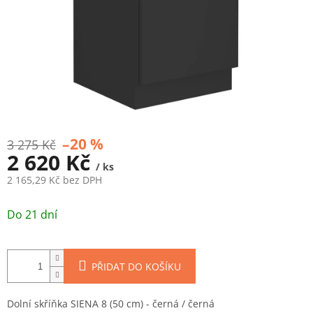
–20 %
3 275 Kč
2 620 Kč
/ ks
2 165,29 Kč bez DPH
Měrná
cena:
Do 21 dní
PŘIDAT DO KOŠÍKU
Dolní skříňka SIENA 8 (50 cm) - černá / černá