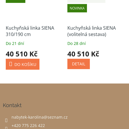
NOVINKA
Kuchyňská linka SIENA
Kuchyňská linka SIENA
310/190 cm
(volitelná sestava)
Do 21 dní
Do 28 dní
40 510 Kč
40 510 Kč
DETAIL
DO KOŠÍKU
Z
á
p
a
Kontakt
t
nabytek-karolina
@
seznam.cz
í
+420 775 226 422