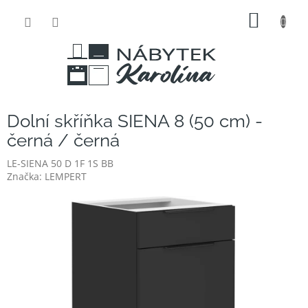
Přejít
NÁKUP
na
obsah
KOŠÍK
Dolní skříňka SIENA 8 (50 cm) -
černá / černá
LE-SIENA 50 D 1F 1S BB
Značka:
LEMPERT