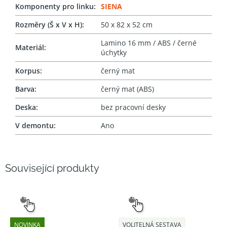
Komponenty pro linku
:
SIENA
Rozměry (Š x V x H)
:
50 x 82 x 52 cm
Lamino 16 mm / ABS / černé
Materiál
:
úchytky
Korpus
:
černý mat
Barva
:
černý mat (ABS)
Deska
:
bez pracovní desky
V demontu
:
Ano
Související produkty
SNADNÝ
SNADNÝ
VÝBĚR
VÝBĚR
NOVINKA
VOLITELNÁ SESTAVA