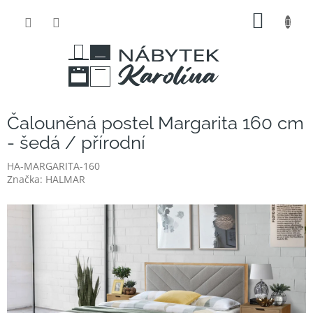
Přejít
NÁKUP
na
obsah
KOŠÍK
Čalouněná postel Margarita 160 cm
- šedá / přírodní
HA-MARGARITA-160
Značka:
HALMAR