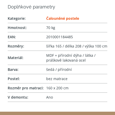
Doplňkové parametry
Kategorie
:
Čalouněné postele
Hmotnost
:
70 kg
EAN
:
2010001184485
Rozměry
:
šířka 165 / délka 208 / výška 100 cm
MDF + přírodní dýha / látka /
Materiál
:
práškově lakovaná ocel
Barva
:
šedá / přírodní
Postel
:
bez matrace
Rozměr pro matraci
:
160 x 200 cm
V demontu
:
Ano
Z