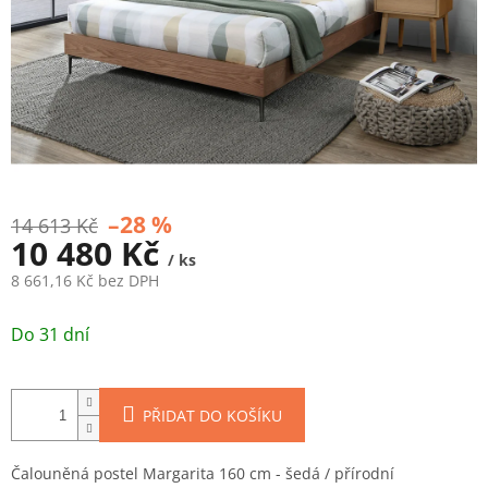
–28 %
14 613 Kč
10 480 Kč
/ ks
8 661,16 Kč bez DPH
Měrná
cena:
Do 31 dní
PŘIDAT DO KOŠÍKU
Čalouněná postel Margarita 160 cm - šedá / přírodní