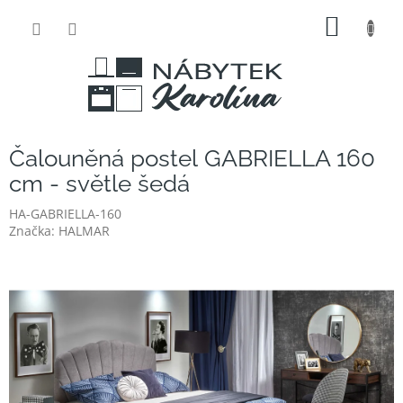
Přejít
NÁKUP
na
obsah
KOŠÍK
Čalouněná postel GABRIELLA 160
cm - světle šedá
HA-GABRIELLA-160
Značka:
HALMAR