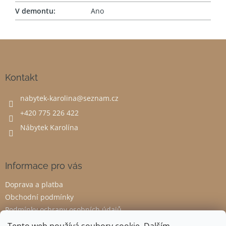
V demontu
:
Ano
Z
á
p
a
Kontakt
t
nabytek-karolina
@
seznam.cz
í
+420 775 226 422
Nábytek Karolína
Informace pro vás
Doprava a platba
Obchodní podmínky
Podmínky ochrany osobních údajů
Odstoupení od smlouvy