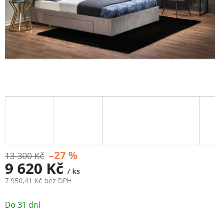
–27 %
13 300 Kč
9 620 Kč
/ ks
7 950,41 Kč bez DPH
Měrná
cena:
Do 31 dní