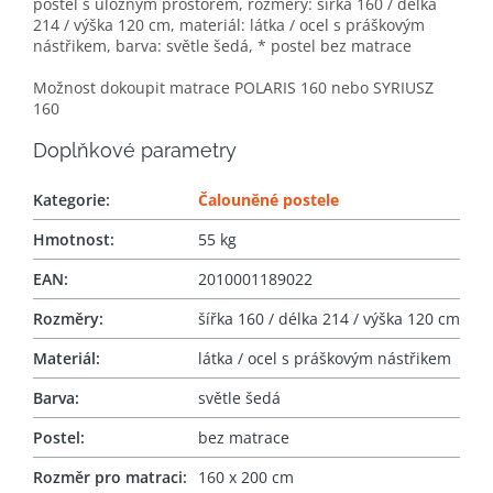
postel s úložným prostorem, rozměry: šířka 160 / délka
214 / výška 120 cm, materiál: látka / ocel s práškovým
nástřikem, barva: světle šedá, * postel bez matrace
Možnost dokoupit matrace POLARIS 160 nebo SYRIUSZ
160
Doplňkové parametry
Kategorie
:
Čalouněné postele
Hmotnost
:
55 kg
EAN
:
2010001189022
Rozměry
:
šířka 160 / délka 214 / výška 120 cm
Materiál
:
látka / ocel s práškovým nástřikem
Barva
:
světle šedá
Postel
:
bez matrace
Rozměr pro matraci
:
160 x 200 cm