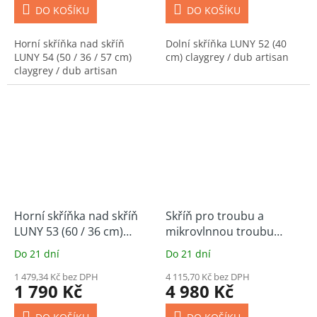
DO KOŠÍKU
DO KOŠÍKU
Horní skříňka nad skříň
Dolní skříňka LUNY 52 (40
LUNY 54 (50 / 36 / 57 cm)
cm) claygrey / dub artisan
claygrey / dub artisan
Horní skříňka nad skříň
Skříň pro troubu a
LUNY 53 (60 / 36 cm)
mikrovlnnou troubu
claygrey / dub artisan
LUNY 48 (60 cm) claygrey
Do 21 dní
Do 21 dní
/ dub artisan
1 479,34 Kč bez DPH
4 115,70 Kč bez DPH
1 790 Kč
4 980 Kč