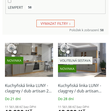
LEMPERT
58
VYMAZAT FILTRY
Položek k zobrazení:
58
V
SNADNÝ
SNADNÝ
ý
VÝBĚR
VÝBĚR
p
i
NOVINKA
VOLITELNÁ SESTAVA
s
p
NOVINKA
r
o
d
Kuchyňská linka LUNY -
Kuchyňská linka LUNY -
u
claygrey / dub artisan 250
claygrey / dub artisan
k
cm
(volitelná sestava)
Do 21 dní
Do 28 dní
t
ů
11 561,98 Kč bez DPH
11 561,98 Kč bez DPH