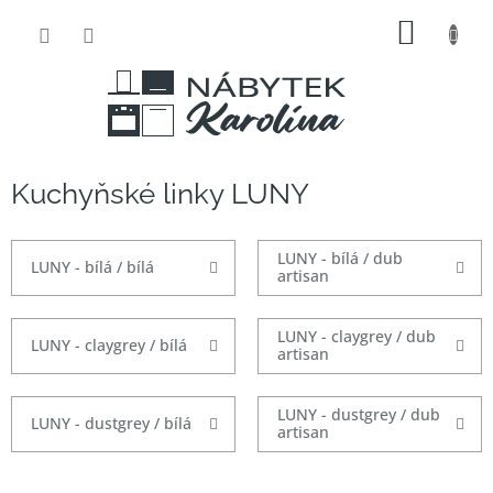
Přejít
NÁKUP
na
obsah
KOŠÍK
Kuchyňské linky LUNY
LUNY - bílá / dub
LUNY - bílá / bílá
artisan
LUNY - claygrey / dub
LUNY - claygrey / bílá
artisan
LUNY - dustgrey / dub
LUNY - dustgrey / bílá
artisan