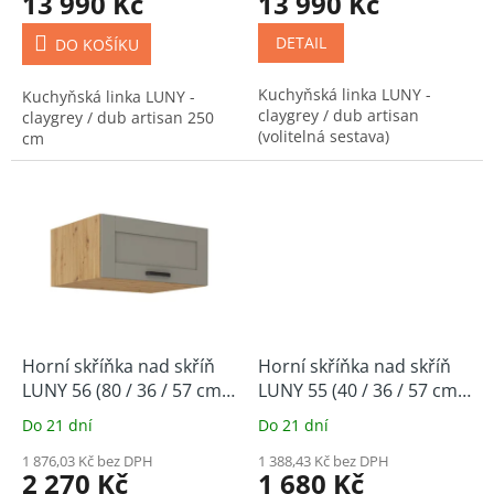
13 990 Kč
13 990 Kč
DETAIL
DO KOŠÍKU
Kuchyňská linka LUNY -
Kuchyňská linka LUNY -
claygrey / dub artisan
claygrey / dub artisan 250
(volitelná sestava)
cm
Horní skříňka nad skříň
Horní skříňka nad skříň
LUNY 56 (80 / 36 / 57 cm)
LUNY 55 (40 / 36 / 57 cm)
claygrey / dub artisan
claygrey / dub artisan
Do 21 dní
Do 21 dní
1 876,03 Kč bez DPH
1 388,43 Kč bez DPH
2 270 Kč
1 680 Kč