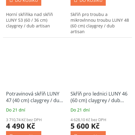
DO KOŠÍKU
DO KOŠÍKU
Horní skříňka nad skříň
Skříň pro troubu a
LUNY 53 (60 / 36 cm)
mikrovlnnou troubu LUNY 48
claygrey / dub artisan
(60 cm) claygrey / dub
artisan
Potravinová skříň LUNY
Skříň pro lednici LUNY 46
47 (40 cm) claygrey / dub
(60 cm) claygrey / dub
artisan
artisan
Do 21 dní
Do 21 dní
3 710,74 Kč bez DPH
4 628,10 Kč bez DPH
4 490 Kč
5 600 Kč