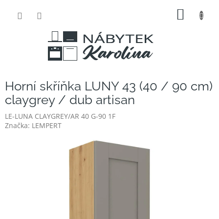
Přejít
NÁKUP
na
obsah
KOŠÍK
Horní skříňka LUNY 43 (40 / 90 cm)
claygrey / dub artisan
LE-LUNA CLAYGREY/AR 40 G-90 1F
Značka:
LEMPERT