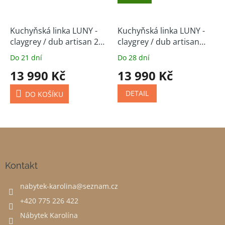
Kuchyňská linka LUNY -
Kuchyňská linka LUNY -
claygrey / dub artisan 250
claygrey / dub artisan
cm
(volitelná sestava)
Do 21 dní
Do 28 dní
13 990 Kč
13 990 Kč
DETAIL
DO KOŠÍKU
Z
á
p
a
Kontakt
t
nabytek-karolina
@
seznam.cz
í
+420 775 226 422
Nábytek Karolína