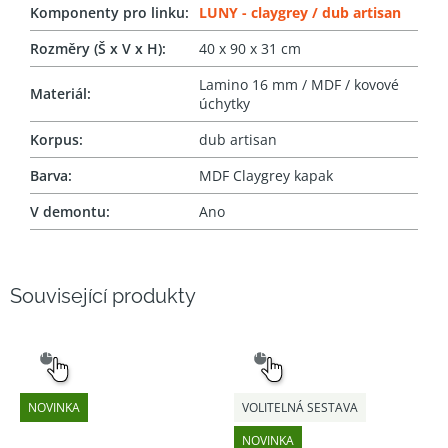
Komponenty pro linku
:
LUNY - claygrey / dub artisan
Rozměry (Š x V x H)
:
40 x 90 x 31 cm
Lamino 16 mm / MDF / kovové
Materiál
:
úchytky
Korpus
:
dub artisan
Barva
:
MDF Claygrey kapak
V demontu
:
Ano
Související produkty
SNADNÝ
SNADNÝ
VÝBĚR
VÝBĚR
NOVINKA
VOLITELNÁ SESTAVA
NOVINKA