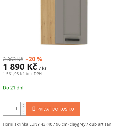
–20 %
2 363 Kč
1 890 Kč
/ ks
1 561,98 Kč bez DPH
Měrná
cena:
Do 21 dní
PŘIDAT DO KOŠÍKU
Horní skříňka LUNY 43 (40 / 90 cm) claygrey / dub artisan