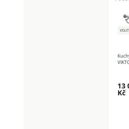
SNAD
VÝB
VOLI
Kuchy
VIKTO
sesta
13 
Kč