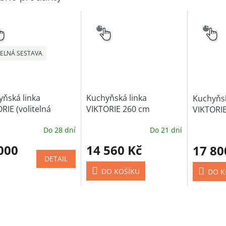
NÝ
SNADNÝ
SNADNÝ
ĚR
VÝBĚR
VÝBĚR
TELNÁ SESTAVA
ňská linka
Kuchyňská linka
Kuchyňsk
RIE (volitelná
VIKTORIE 260 cm
VIKTORIE
va)
cm
Do 28 dní
Do 21 dní
000
14 560 Kč
17 80
DETAIL
DO KOŠÍKU
DO K