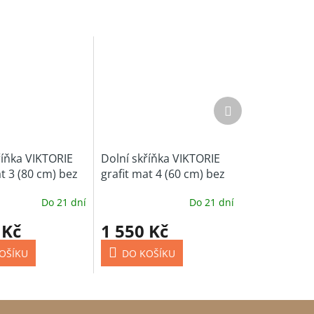
Další
produkt
říňka VIKTORIE
Dolní skříňka VIKTORIE
t 3 (80 cm) bez
grafit mat 4 (60 cm) bez
 desky
pracovní desky
Do 21 dní
Do 21 dní
 Kč
1 550 Kč
OŠÍKU
DO KOŠÍKU