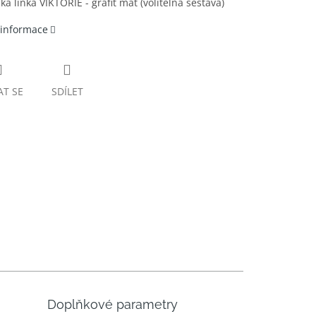
á linka VIKTORIE - grafit mat (volitelná sestava)
 informace
AT SE
SDÍLET
Doplňkové parametry