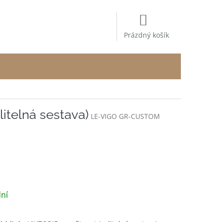
NÁKUPNÍ
KOŠÍK
Prázdný košík
litelná sestava)
LE-VIGO GR-CUSTOM
/ ks
ní