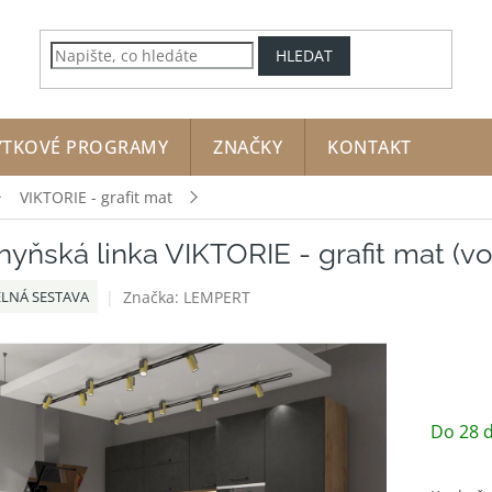
HLEDAT
YTKOVÉ PROGRAMY
ZNAČKY
KONTAKT
VIKTORIE - grafit mat
yňská linka VIKTORIE - grafit mat (vo
Značka:
LEMPERT
ELNÁ SESTAVA
Do 28 d