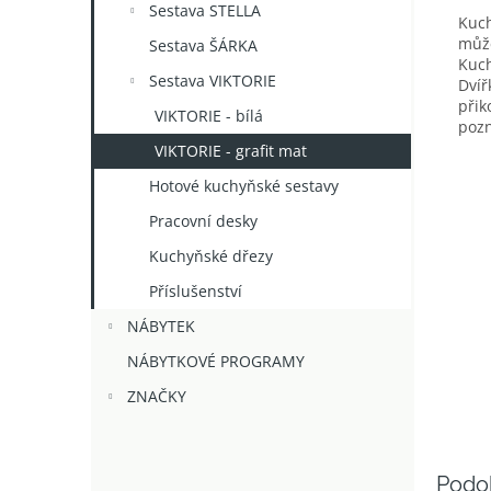
Sestava STELLA
Kuch
může
Sestava ŠÁRKA
Kuch
Sestava VIKTORIE
Dvíř
přik
VIKTORIE - bílá
poz
VIKTORIE - grafit mat
Hotové kuchyňské sestavy
Pracovní desky
Kuchyňské dřezy
Příslušenství
NÁBYTEK
NÁBYTKOVÉ PROGRAMY
ZNAČKY