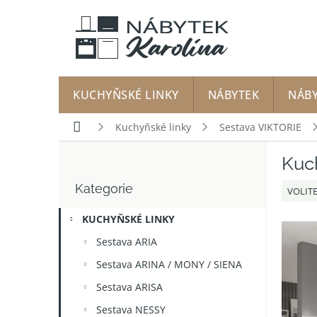
Přejít
na
obsah
KUCHYŇSKÉ LINKY
NÁBYTEK
NÁB
Domů
Kuchyňské linky
Sestava VIKTORIE
P
Kuch
o
Přeskočit
s
Kategorie
kategorie
VOLIT
t
r
KUCHYŇSKÉ LINKY
a
n
Sestava ARIA
n
Sestava ARINA / MONY / SIENA
í
p
Sestava ARISA
a
Sestava NESSY