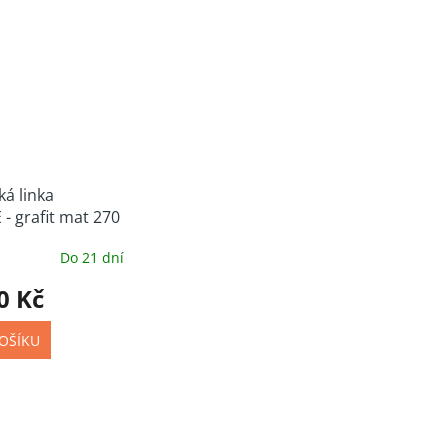
á linka
 - grafit mat 270
Do 21 dní
0 Kč
OŠÍKU