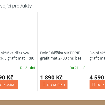
sející produkty
 skříňka dřezová
Dolní skříňka VIKTORIE
Dolní sk
RIE grafit mat 1 (80
grafit mat 2 (80 cm) bez
grafit ma
pracovní desky
pracovní
Do 21 dní
Do 21 dní
90 Kč
1 890 Kč
4 590
O KOŠÍKU
DO KOŠÍKU
DO K