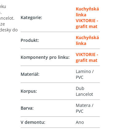
inku
Kuchyňská
.
linka
Kategorie
:
ncelot.
VIKTORIE -
lze
grafit mat
 desky do
Kuchyňská
Produkt
:
linka
VIKTORIE -
Komponenty pro linku
:
grafit mat
Lamino /
Materiál
:
PVC
Dub
Korpus
:
Lancelot
Matera /
Barva
:
PVC
V demontu
:
Ano