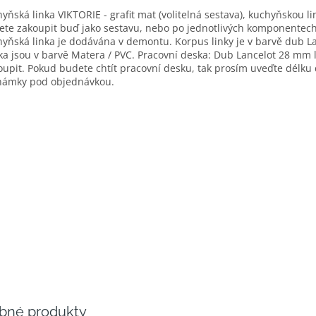
yňská linka VIKTORIE - grafit mat (volitelná sestava), kuchyňskou l
te zakoupit buď jako sestavu, nebo po jednotlivých komponentech
yňská linka je dodávána v demontu. Korpus linky je v barvě dub La
ka jsou v barvě Matera / PVC. Pracovní deska: Dub Lancelot 28 mm 
oupit. Pokud budete chtít pracovní desku, tak prosím uveďte délku
námky pod objednávkou.