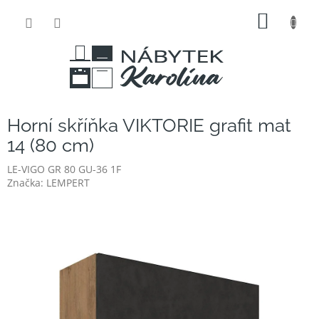
Přejít
NÁKUP
na
obsah
KOŠÍK
Horní skříňka VIKTORIE grafit mat
14 (80 cm)
LE-VIGO GR 80 GU-36 1F
Značka:
LEMPERT