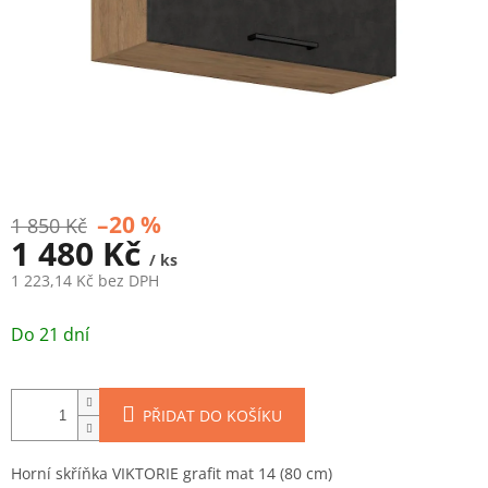
–20 %
1 850 Kč
1 480 Kč
/ ks
1 223,14 Kč bez DPH
Měrná
cena:
Do 21 dní
PŘIDAT DO KOŠÍKU
Horní skříňka VIKTORIE grafit mat 14 (80 cm)