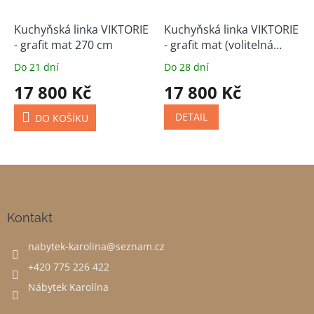
Kuchyňská linka VIKTORIE
Kuchyňská linka VIKTORIE
- grafit mat 270 cm
- grafit mat (volitelná
sestava)
Do 21 dní
Do 28 dní
17 800 Kč
17 800 Kč
DETAIL
DO KOŠÍKU
Z
á
p
a
Kontakt
t
nabytek-karolina
@
seznam.cz
í
+420 775 226 422
Nábytek Karolína