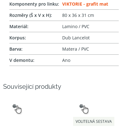
Komponenty pro linku
:
VIKTORIE - grafit mat
Rozměry (Š x V x H)
:
80 x 36 x 31 cm
Materiál
:
Lamino / PVC
Korpus
:
Dub Lancelot
Barva
:
Matera / PVC
V demontu
:
Ano
Související produkty
SNADNÝ
SNADNÝ
VÝBĚR
VÝBĚR
VOLITELNÁ SESTAVA