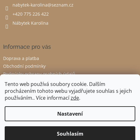
nabytek-karolina
@
seznam.cz
í
+420 775 226 422
Nábytek Karolína
Informace pro vás
Doprava a platba
Obchodní podmínky
Podmínky ochrany osobních údajů
Odstoupení od smlouvy
Tento web používá soubory cookie. Dalším
procházením tohoto webu vyjadřujete souhlas s jejich
používáním.. Více informací
zde
.
Vytvořil Shoptet
Nastavení
Copyright 2026
Nábytek Karolína
. Všechna práva vyhrazena.
Souhlasím
Upravit nastavení cookies