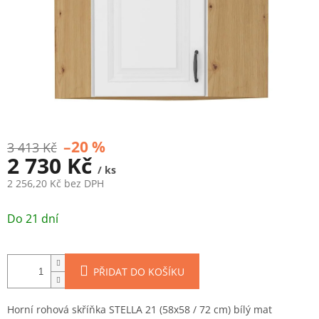
–20 %
3 413 Kč
2 730 Kč
/ ks
2 256,20 Kč bez DPH
Měrná
cena:
Do 21 dní
PŘIDAT DO KOŠÍKU
Horní rohová skříňka STELLA 21 (58x58 / 72 cm) bílý mat