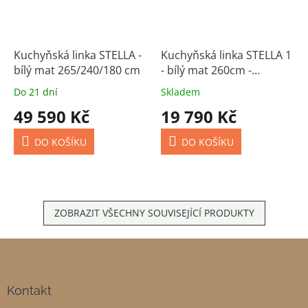
Kuchyňská linka STELLA -
Kuchyňská linka STELLA 1
bílý mat 265/240/180 cm
- bílý mat 260cm -
skladem
Do 21 dní
Skladem
49 590 Kč
19 790 Kč
DO KOŠÍKU
DO KOŠÍKU
ZOBRAZIT VŠECHNY SOUVISEJÍCÍ PRODUKTY
Z
á
p
a
Kontakt
t