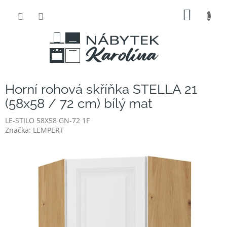
Přejít
NÁKUP
na
obsah
KOŠÍK
Horní rohová skříňka STELLA 21
(58x58 / 72 cm) bílý mat
LE-STILO 58X58 GN-72 1F
Značka:
LEMPERT