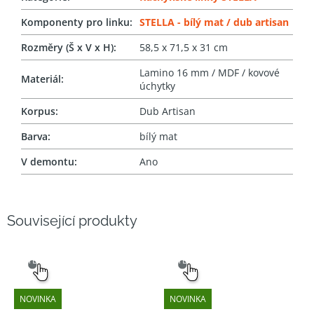
Komponenty pro linku
:
STELLA - bílý mat / dub artisan
Rozměry (Š x V x H)
:
58,5 x 71,5 x 31 cm
Lamino 16 mm / MDF / kovové
Materiál
:
úchytky
Korpus
:
Dub Artisan
Barva
:
bílý mat
V demontu
:
Ano
Související produkty
SNADNÝ
SNADNÝ
VÝBĚR
VÝBĚR
NOVINKA
NOVINKA