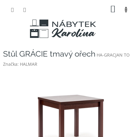
Přejít
NÁKUP
na
obsah
KOŠÍK
Stůl GRÁCIE tmavý ořech
HA-GRACJAN TO
Značka:
HALMAR