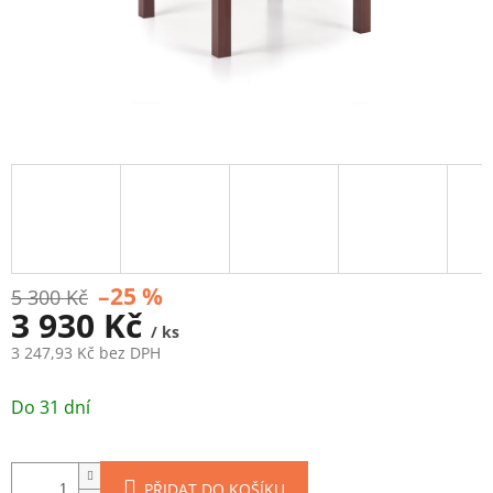
–25 %
5 300 Kč
3 930 Kč
/ ks
3 247,93 Kč bez DPH
Měrná
cena:
Do 31 dní
PŘIDAT DO KOŠÍKU