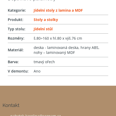
Kategorie
:
Jídelní stoly z lamina a MDF
Produkt
:
Stoly a stolky
Typ stolu
:
Jídelní stůl
Rozměry
:
š.80÷160 x hl.80 x výš.76 cm
deska - laminovaná deska, hrany ABS,
Materiál
:
nohy – laminovaný MDF
Barva
:
tmavý ořech
V demontu
:
Ano
Z
á
p
a
Kontakt
t
nabytek-karolina
@
seznam.cz