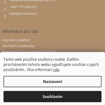
í
+420 775 226 422
Nábytek Karolína
Informace pro vás
Doprava a platba
Obchodní podmínky
Podmínky ochrany osobních údajů
Odstoupení od smlouvy
Tento web používá soubory cookie. Dalším
procházením tohoto webu vyjadřujete souhlas s jejich
používáním.. Více informací
zde
.
Vytvořil Shoptet
Nastavení
Copyright 2026
Nábytek Karolína
. Všechna práva vyhrazena.
Souhlasím
Upravit nastavení cookies