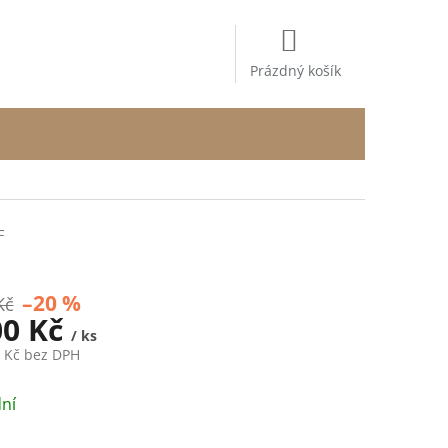
NÁKUPNÍ
KOŠÍK
Prázdný košík
F
–20 %
Kč
00 Kč
/ ks
7 Kč bez DPH
ní