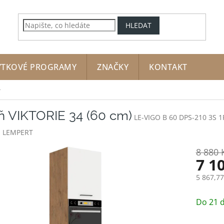
HLEDAT
YTKOVÉ PROGRAMY
ZNAČKY
KONTAKT
íň VIKTORIE 34 (60 cm)
LE-VIGO B 60 DPS-210 3S 1
:
LEMPERT
8 880 
7 1
5 867,7
Měrná
cena:
Do 21 d