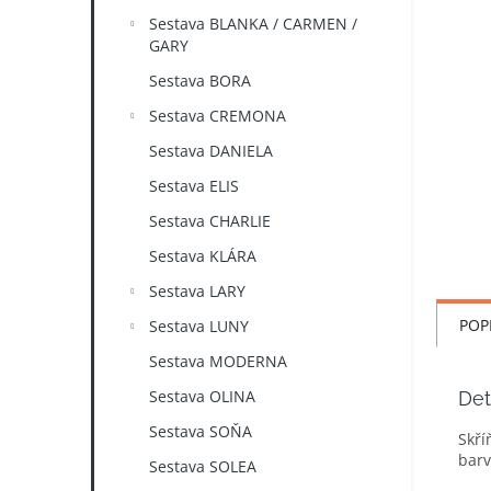
n
Sestava BLANKA / CARMEN /
e
GARY
l
Sestava BORA
Sestava CREMONA
Sestava DANIELA
Sestava ELIS
Sestava CHARLIE
Sestava KLÁRA
Sestava LARY
POP
Sestava LUNY
Sestava MODERNA
Sestava OLINA
Det
Sestava SOŇA
Skří
barv
Sestava SOLEA