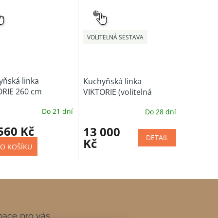
NÝ
SNADNÝ
ĚR
VÝBĚR
VOLITELNÁ SESTAVA
ňská linka
Kuchyňská linka
ORIE 260 cm
VIKTORIE (volitelná
sestava)
Do 21 dní
Do 28 dní
560 Kč
13 000
DETAIL
Kč
O KOŠÍKU
mace pro vás