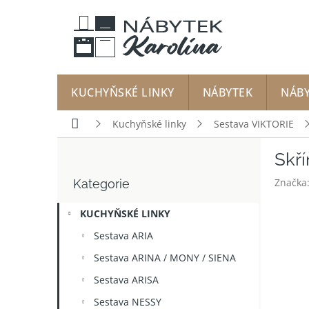
Přejít
na
obsah
KUCHYŇSKÉ LINKY
NÁBYTEK
NÁB
Domů
Kuchyňské linky
Sestava VIKTORIE
P
Skř
o
Přeskočit
s
Značka
Kategorie
kategorie
t
r
KUCHYŇSKÉ LINKY
a
n
Sestava ARIA
n
Sestava ARINA / MONY / SIENA
í
p
Sestava ARISA
a
Sestava NESSY