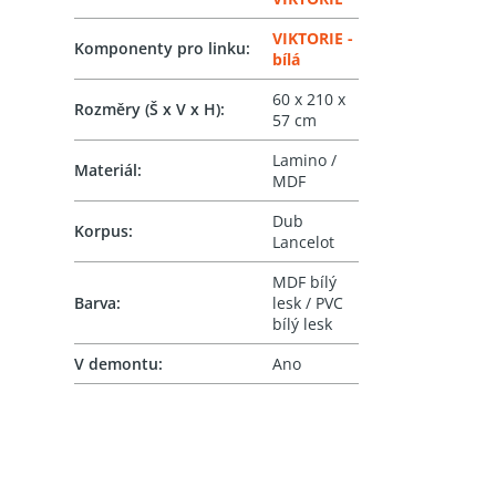
VIKTORIE -
Komponenty pro linku
:
bílá
60 x 210 x
Rozměry (Š x V x H)
:
57 cm
Lamino /
Materiál
:
MDF
Dub
Korpus
:
Lancelot
MDF bílý
Barva
:
lesk / PVC
bílý lesk
V demontu
:
Ano