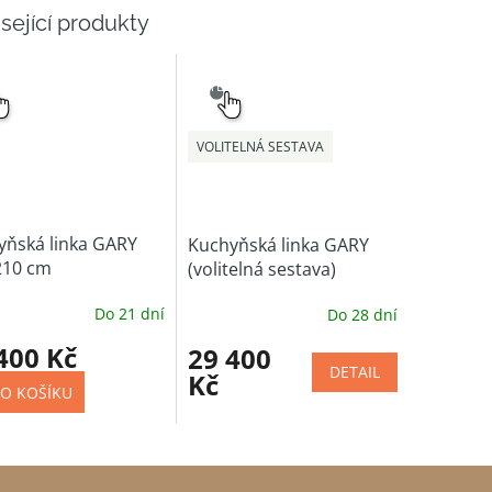
sející produkty
NÝ
SNADNÝ
ĚR
VÝBĚR
VOLITELNÁ SESTAVA
yňská linka GARY
Kuchyňská linka GARY
210 cm
(volitelná sestava)
Do 21 dní
Do 28 dní
400 Kč
29 400
DETAIL
Kč
O KOŠÍKU