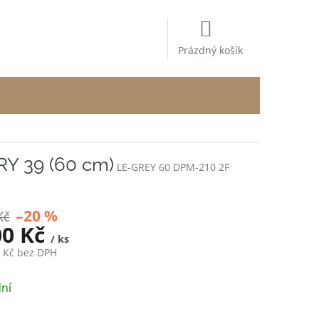
NÁKUPNÍ
KOŠÍK
Prázdný košík
RY 39 (60 cm)
LE-GREY 60 DPM-210 2F
–20 %
Kč
00 Kč
/ ks
2 Kč bez DPH
ní