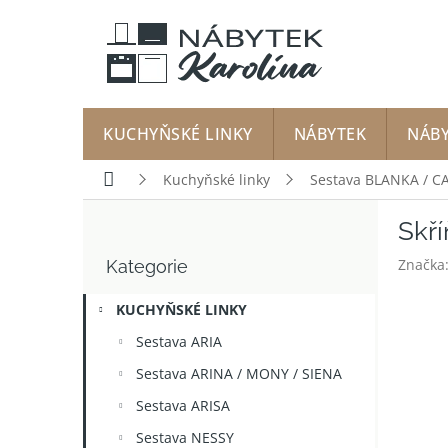
Přejít
na
obsah
KUCHYŇSKÉ LINKY
NÁBYTEK
NÁB
Domů
Kuchyňské linky
Sestava BLANKA / C
P
Skří
o
Přeskočit
s
Značka
Kategorie
kategorie
t
r
KUCHYŇSKÉ LINKY
a
n
Sestava ARIA
n
Sestava ARINA / MONY / SIENA
í
p
Sestava ARISA
a
Sestava NESSY