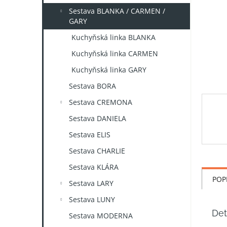
n
Sestava BLANKA / CARMEN /
e
GARY
l
Kuchyňská linka BLANKA
Kuchyňská linka CARMEN
Kuchyňská linka GARY
Sestava BORA
Sestava CREMONA
Sestava DANIELA
Sestava ELIS
Sestava CHARLIE
Sestava KLÁRA
POP
Sestava LARY
Sestava LUNY
Det
Sestava MODERNA