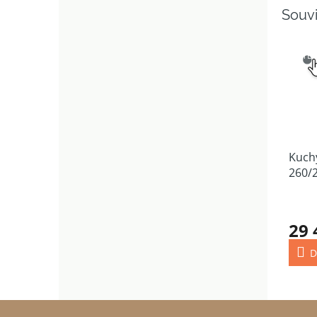
Souvi
SNAD
VÝB
Kuch
260/
29 
D
Z