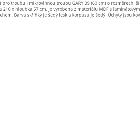
ň pro troubu i mikrovlnnou troubu GARY 39 (60 cm) o rozměrech: ší
a 210 x hloubka 57 cm. Je vyrobena z materiálu MDF s laminátovým
chem. Barva skříňky je šedý lesk a korpusu je šedý. Úchyty jsou ko