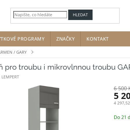
HLEDAT
YTKOVÉ PROGRAMY
ZNAČKY
KONTAKT
ARMEN / GARY
ň pro troubu i mikrovlnnou troubu GA
:
LEMPERT
6 500 
5 2
4 297,5
Měrná
cena:
Do 21 d