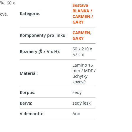
řka 60 x
Sestava
BLANKA /
Kategorie
:
vové.
CARMEN /
GARY
CARMEN
,
Komponenty pro linku
:
GARY
60 x 210 x
Rozměry (Š x V x H)
:
57 cm
Lamino 16
mm / MDF /
Materiál
:
úchytky
kovové
Korpus
:
šedý
Barva
:
šedý lesk
V demontu
:
Ano