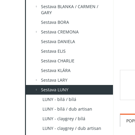
n
Sestava BLANKA / CARMEN /
e
GARY
l
Sestava BORA
Sestava CREMONA
Sestava DANIELA
Sestava ELIS
Sestava CHARLIE
Sestava KLÁRA
Sestava LARY
Sestava LUNY
LUNY - bílá / bílá
LUNY - bílá / dub artisan
LUNY - claygrey / bílá
POP
LUNY - claygrey / dub artisan