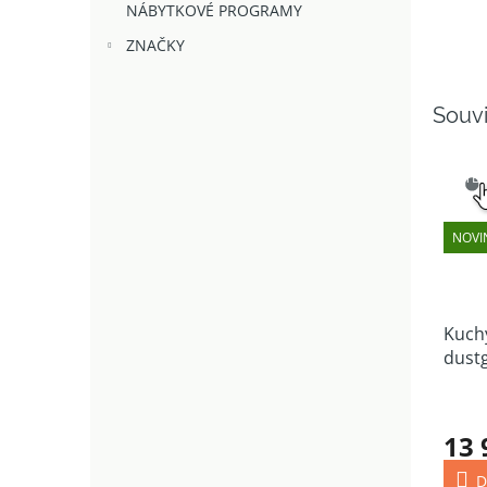
NÁBYTKOVÉ PROGRAMY
ZNAČKY
Souvi
SNAD
VÝB
NOVI
Kuchy
dustg
250 
13 
D