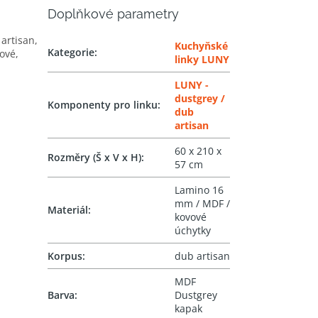
Doplňkové parametry
artisan,
Kuchyňské
Kategorie
:
ové,
linky LUNY
LUNY -
dustgrey /
Komponenty pro linku
:
dub
artisan
60 x 210 x
Rozměry (Š x V x H)
:
57 cm
Lamino 16
mm / MDF /
Materiál
:
kovové
úchytky
Korpus
:
dub artisan
MDF
Barva
:
Dustgrey
kapak