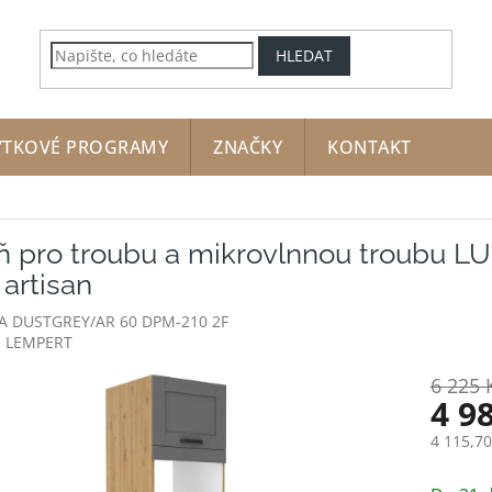
HLEDAT
YTKOVÉ PROGRAMY
ZNAČKY
KONTAKT
íň pro troubu a mikrovlnnou troubu L
artisan
A DUSTGREY/AR 60 DPM-210 2F
:
LEMPERT
6 225 
4 9
4 115,7
Měrná