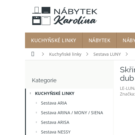
Přejít
na
obsah
KUCHYŇSKÉ LINKY
NÁBYTEK
NÁB
Domů
Kuchyňské linky
Sestava LUNY
P
Skř
o
Přeskočit
s
dub 
Kategorie
kategorie
t
LE-LUN
r
KUCHYŇSKÉ LINKY
Značka
a
n
Sestava ARIA
n
Sestava ARINA / MONY / SIENA
í
p
Sestava ARISA
a
Sestava NESSY