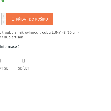
ní
PŘIDAT DO KOŠÍKU
o troubu a mikrovlnnou troubu LUNY 48 (60 cm)
 / dub artisan
 informace
AT SE
SDÍLET