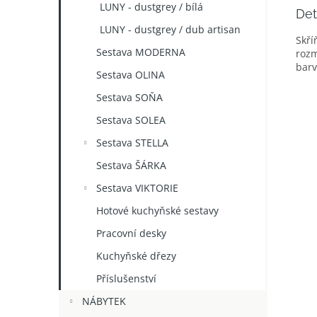
LUNY - dustgrey / bílá
Det
LUNY - dustgrey / dub artisan
Skří
Sestava MODERNA
rozm
barv
Sestava OLINA
Sestava SOŇA
Sestava SOLEA
Sestava STELLA
Sestava ŠÁRKA
Sestava VIKTORIE
Hotové kuchyňské sestavy
Pracovní desky
Kuchyňské dřezy
Příslušenství
NÁBYTEK