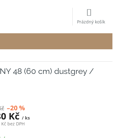
NÁKUPNÍ
KOŠÍK
Prázdný košík
UNY 48 (60 cm) dustgrey /
–20 %
Kč
80 Kč
/ ks
0 Kč bez DPH