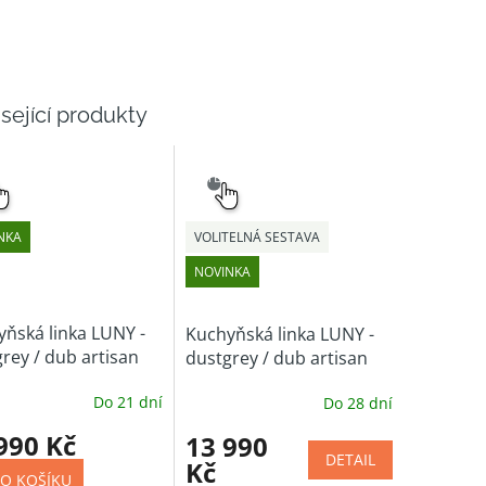
sející produkty
NÝ
SNADNÝ
ĚR
VÝBĚR
NKA
VOLITELNÁ SESTAVA
NOVINKA
ňská linka LUNY -
Kuchyňská linka LUNY -
rey / dub artisan
dustgrey / dub artisan
cm
(volitelná sestava)
Do 21 dní
Do 28 dní
990 Kč
13 990
DETAIL
Kč
O KOŠÍKU