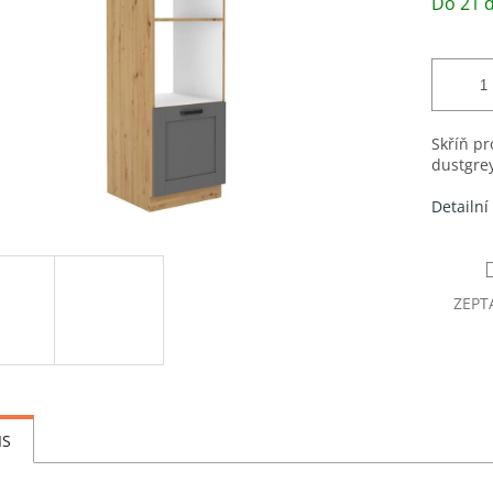
cena:
Do 21 d
Skříň pr
dustgrey
Detailní
ZEPT
IS